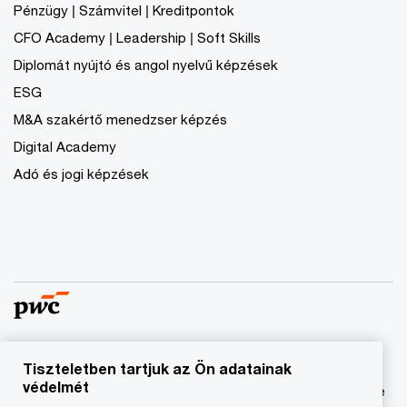
Pénzügy | Számvitel | Kreditpontok
CFO Academy | Leadership | Soft Skills
Diplomát nyújtó és angol nyelvű képzések
ESG
M&A szakértő menedzser képzés
Digital Academy
Adó és jogi képzések
Tiszteletben tartjuk az Ön adatainak
© 2023 - 2026 PwC. Minden jog fenntartva. A „PwC”
védelmét
kifejezés a PricewaterhouseCoopers Könyvvizsgáló Kft.-re