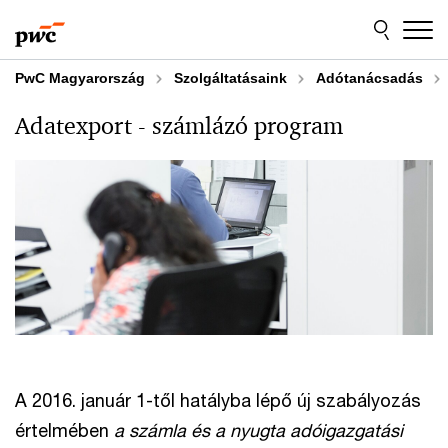
Skip
Skip
to
to
content
footer
PwC Magyarország
Szolgáltatásaink
Adótanácsadás
Adatexport - számlázó program
A 2016. január 1-től hatályba lépő új szabályozás
értelmében
a számla és a nyugta adóigazgatási