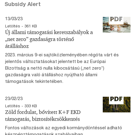
Subsidy Alert
13/03/23
Letöltés - 361 KB
Új állami támogatási keretszabályok a
„net zero” gazdaságra történő
átálláshoz
2023. március 9-ei sajtóközleményében régóta várt és
jelentős változtatásokat jelentett be az Európai
Bizottság a nettó nulla kibocsátású („net zero”)
gazdaságra való átálláshoz nyújtható állami
támogatások tekintetében.
23/02/23
Letöltés - 333 KB
Zöld fordulat, bővített K+F EKD
támogatás, biztosítékcsökkentés
Fontos változások az egyedi kormánydöntéssel adható
készpénztámogatások szabályaiban