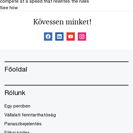
compete at a speed that rewrites the rules
See how
Kövessen minket!
Főoldal
Rólunk
Egy percben
Vállalati fenntarthatóság
Panaszbejelentés
Etikai kódex