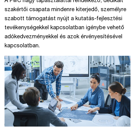
A PwC nagy tapasztalattal rendelkező, dedikált
szakértői csapata mindenre kiterjedő, személyre
szabott támogatást nyújt a kutatás-fejlesztési
tevékenységekkel kapcsolatban igénybe vehető
adókedvezményekkel és azok érvényesítésével
kapcsolatban.