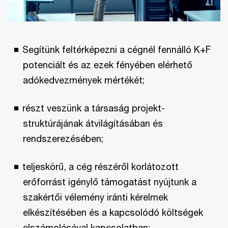
Segítünk feltérképezni a cégnél fennálló K+F
potenciált és az ezek fényében elérhető
adókedvezmények mértékét;
részt veszünk a társaság projekt-
struktúrájának átvilágításában és
rendszerezésében;
teljeskörű, a cég részéről korlátozott
erőforrást igénylő támogatást nyújtunk a
szakértői vélemény iránti kérelmek
elkészítésében és a kapcsolódó költségek
elszámolásával kapcsolatban;