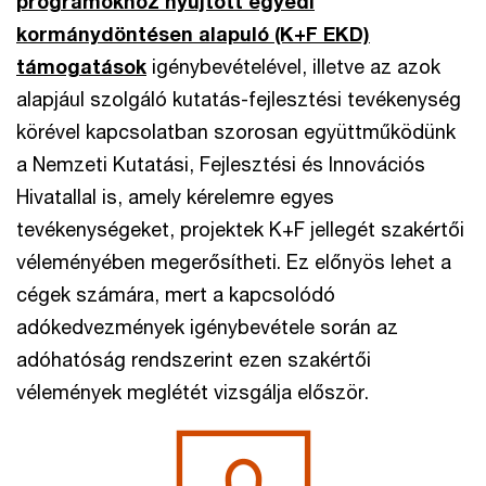
programokhoz nyújtott egyedi
kormánydöntésen alapuló (K+F EKD)
támogatások
igénybevételével, illetve az azok
alapjául szolgáló kutatás-fejlesztési tevékenység
körével kapcsolatban szorosan együttműködünk
a Nemzeti Kutatási, Fejlesztési és Innovációs
Hivatallal is, amely kérelemre egyes
tevékenységeket, projektek K+F jellegét szakértői
véleményében megerősítheti. Ez előnyös lehet a
cégek számára, mert a kapcsolódó
adókedvezmények igénybevétele során az
adóhatóság rendszerint ezen szakértői
vélemények meglétét vizsgálja először.