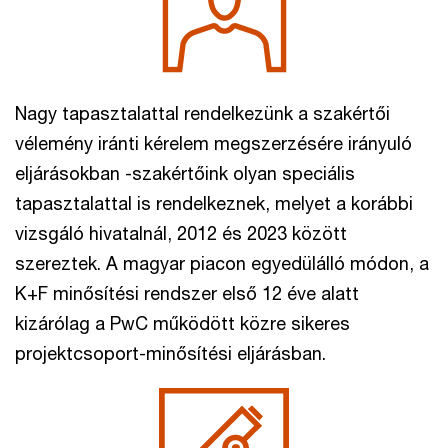
Nagy tapasztalattal rendelkezünk a szakértői
vélemény iránti kérelem megszerzésére irányuló
eljárásokban -szakértőink olyan speciális
tapasztalattal is rendelkeznek, melyet a korábbi
vizsgáló hivatalnál, 2012 és 2023 között
szereztek. A magyar piacon egyedülálló módon, a
K+F minősítési rendszer első 12 éve alatt
kizárólag a PwC működött közre sikeres
projektcsoport-minősítési eljárásban.