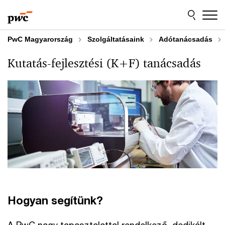
Skip
Skip
to
to
content
footer
PwC Magyarország
Szolgáltatásaink
Adótanácsadás
Kutatás-fejlesztési (K+F) tanácsadás
Hogyan segítünk?