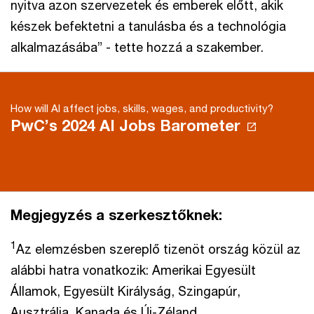
nyitva azon szervezetek és emberek előtt, akik
készek befektetni a tanulásba és a technológia
alkalmazásába” - tette hozzá a szakember.
How will AI affect jobs, skills, wages, and productivity?
PwC’s 2024 AI Jobs Barometer
Megjegyzés a szerkesztőknek:
1
Az elemzésben szereplő tizenöt ország közül az
alábbi hatra vonatkozik: Amerikai Egyesült
Államok, Egyesült Királyság, Szingapúr,
Ausztrália, Kanada és Új-Zéland.