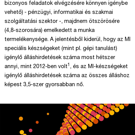
bizonyos feladatok elvégzésére könnyen igénybe
vehető) - pénzügyi, informatikai és szakmai
szolgáltatási szektor -, majdnem ötszörösére
(4,8-szorosára) emelkedett a munka
termelékenysége. A jelentésből kiderül, hogy az MI
speciális készségeket (mint pl. gépi tanulást)
igénylő álláshirdetések száma most hétszer
1
annyi, mint 2012-ben volt
, és az MI-készségeket
igénylő álláshirdetések száma az összes álláshoz
képest 3,5-szer gyorsabban nő.