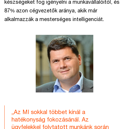
készségeket fog igényelni a munkavállalóitól, és
87% azon cégvezetők aránya, akik már
alkalmazzák a mesterséges intelligenciát.
„Az MI sokkal többet kínál a
hatékonyság fokozásánál. Az
ügyfelekkel folytatott munkánk során