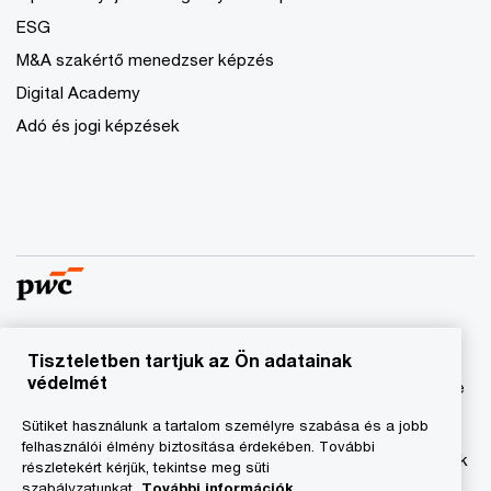
ESG
M&A szakértő menedzser képzés
Digital Academy
Adó és jogi képzések
Tiszteletben tartjuk az Ön adatainak
© 2023 - 2026 PwC. Minden jog fenntartva. A „PwC”
védelmét
kifejezés a PricewaterhouseCoopers Könyvvizsgáló Kft.-re
és a PricewaterhouseCoopers Magyarország Kft.-re utal,
Sütiket használunk a tartalom személyre szabása és a jobb
amelyek az önálló és független jogi személyekből álló
felhasználói élmény biztosítása érdekében. További
PricewaterhouseCoopers International Limited hálózatának
részletekért kérjük, tekintse meg süti
tagja.
szabályzatunkat.
További információk