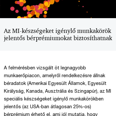
Az MI-készségeket igénylő munkakörök
jelentős bérprémiumokat biztosíthatnak
A felmérésben vizsgált öt legnagyobb
munkaerőpiacon, amelyről rendelkezésre állnak
béradatok (Amerikai Egyesült Államok, Egyesült
Királyság, Kanada, Ausztrália és Szingapúr), az MI
speciális készségeket igénylő munkakörökben
jelentős (az USA-ban átlagosan 25%-os)
bérprémium érhető el, ami jól mutatja, hogy