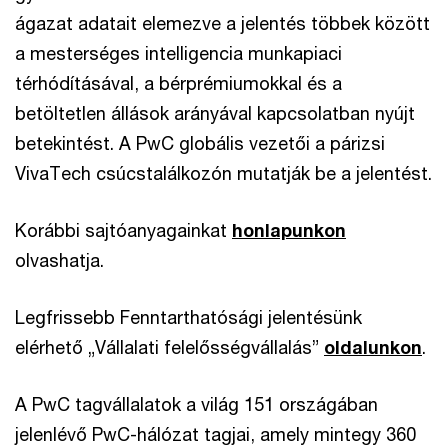
ágazat adatait elemezve a jelentés többek között
a mesterséges intelligencia munkapiaci
térhódításával, a bérprémiumokkal és a
betöltetlen állások arányával kapcsolatban nyújt
betekintést. A PwC globális vezetői a párizsi
VivaTech csúcstalálkozón mutatják be a jelentést.
Korábbi sajtóanyagainkat
honlapunkon
olvashatja.
Legfrissebb Fenntarthatósági jelentésünk
elérhető „Vállalati felelősségvállalás”
oldalunkon
.
A PwC tagvállalatok a világ 151 országában
jelenlévő PwC-hálózat tagjai, amely mintegy 360