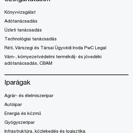
Könyvvizsgálat
Adótanácsadás
Üzleti tanácsadás
Technológiai tanácsadás
Réti, Várszegi és Társai Ügyvédi Iroda PwC Legal
Vám-, környezetvédelmi termékdíj- és jövedéki
adótanácsadás, CBAM
Iparágak
Agrár- és élelmiszeripar
Autóipar
Energia és közmű
Gyógyszeripar
Infrastruktúra, közlekedés és logisztika