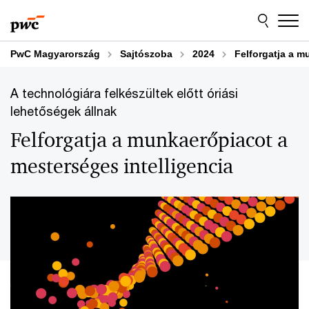
Skip
Skip
to
to
content
footer
PwC Magyarország
Sajtószoba
2024
Felforgatja a m
A technológiára felkészültek előtt óriási
lehetőségek állnak
Felforgatja a munkaerőpiacot a
mesterséges intelligencia