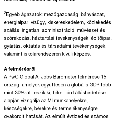
2
Egyéb ágazatok: mezőgazdaság, bányászat,
energiaipar, vízügy, kiskereskedelem, közlekedés,
szállás, ingatlan, adminisztráció, művészet és
szórakozás, háztartási tevékenységek, építőipar,
gyártás, oktatás és társadalmi tevékenységek,
valamint iskolarendszeren kívüli képzés.
A felmérésről
A PwC Global AI Jobs Barometer felmérése 15
ország, amelyek együttesen a globális GDP több
mint 30%-át teszik ki, félmilliárd álláshirdetése
alapján vizsgálja az MI munkahelyekre,
készségekre, bérekre és termelékenységre
gyakorolt hatását. Az elmúlt évtized és számos