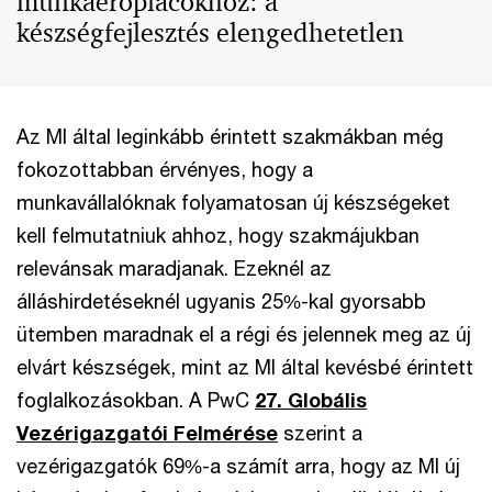
munkaerőpiacokhoz: a
készségfejlesztés elengedhetetlen
Az MI által leginkább érintett szakmákban még
fokozottabban érvényes, hogy a
munkavállalóknak folyamatosan új készségeket
kell felmutatniuk ahhoz, hogy szakmájukban
relevánsak maradjanak. Ezeknél az
álláshirdetéseknél ugyanis 25%-kal gyorsabb
ütemben maradnak el a régi és jelennek meg az új
elvárt készségek, mint az MI által kevésbé érintett
foglalkozásokban. A PwC
27. Globális
Vezérigazgatói Felmérése
szerint a
vezérigazgatók 69%-a számít arra, hogy az MI új