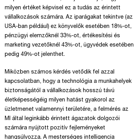
milyen értéket képvisel ez a tudás az érintett
vállalkozások számára. Az iparágakat tekintve (az
USA-ban például) ez könyvelők esetében 18%-ot,
pénzügyi elemzőknél 33%-ot, értékesítési és
marketing vezetőknél 43%-ot, ügyvédek esetében
pedig 49%-ot jelenthet.
Miközben számos kérdés vetődik fel azzal
kapcsolatban, hogy a technológia a munkahelyek
biztonságától a vállalkozások hosszú távú
életképességéig milyen hatást gyakorol az
üzletmenet valamennyi területére, a felmérés az
MI által leginkább érintett ágazatok dolgozói
számára nyújtott pozitív fejleményeket
hangsúlyozza. A mesterséges intelligencia