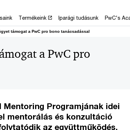
saink
Termékeink
Iparági tudásunk
PwC's Ac
 ügyet támogat a PwC pro bono tanácsadással
 támogat a PwC pro
l Mentoring Programjának idei
el mentorálás és konzultáció
folytatódik az együttműködés.