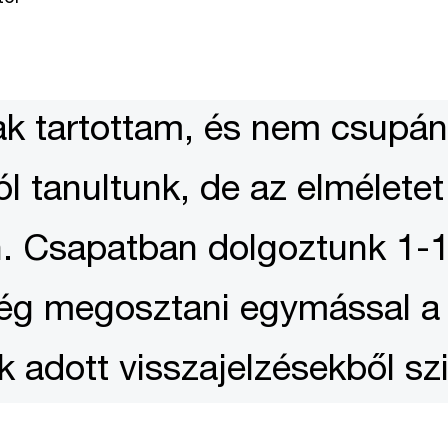
k tartottam, és nem csupán
l tanultunk, de az elméletet
an. Csapatban dolgoztunk 1-
ség megosztani egymással a 
k adott visszajelzésekből sz