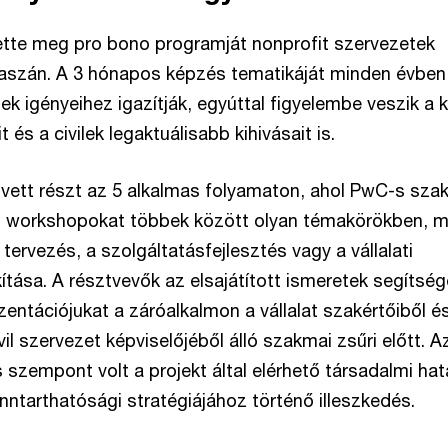
ette meg pro bono programját nonprofit szervezetek
aszán. A 3 hónapos képzés tematikáját minden évben
k igényeihez igazítják, egyúttal figyelembe veszik a 
 és a civilek legaktuálisabb kihivásait is.
 vett részt az 5 alkalmas folyamaton, ahol PwC-s sza
s workshopokat többek között olyan témakörökben, m
 tervezés, a szolgáltatásfejlesztés vagy a vállalati
ítása. A résztvevők az elsajátított ismeretek segítség
entációjukat a záróalkalmon a vállalat szakértőiből é
vil szervezet képviselőjéből álló szakmai zsűri előtt. A
s szempont volt a projekt által elérhető társadalmi hat
nntarthatósági stratégiájához történő illeszkedés.