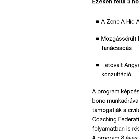
Ezeken felül 3 n
A Zene A Híd A
Mozgássérült 
tanácsadás
Tetovált Angya
konzultáció
A program képzés
bono munkaórával 
támogatják a civil
Coaching Federat
folyamatban is ré
A program 8 éves