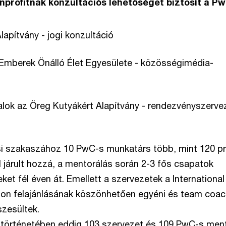
onprofitnak konzultációs lehetőséget biztosít a Pw
lapítvány - jogi konzultáció
Emberek Önálló Élet Egyesülete - közösségimédia-
lok az Öreg Kutyákért Alapítvány - rendezvényszerve
i szakaszához 10 PwC-s munkatárs több, mint 120 p
járult hozzá, a mentorálás során 2-3 fős csapatok
eket fél éven át. Emellett a szervezetek a International
ion felajánlásának köszönhetően egyéni és team coac
szesültek.
 történetében eddig 103 szervezet és 109 PwC-s men