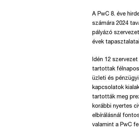
A PwC 8. éve hird
számára 2024 tav
pályázó szervezete
évek tapasztalatait
Idén 12 szervezet
tartottak félnapo
üzleti és pénzügyi
kapcsolatok kialak
tartották meg prez
korábbi nyertes ci
elbírálásnál fonto
valamint a PwC fe