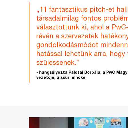
„11 fantasztikus pitch-et hal
társadalmilag fontos problé
választottunk ki, ahol a PwC
révén a szervezetek hatékony
gondolkodásmódot mindenn
hatással lehetünk arra, hog
szülessenek.”
- hangsúlyozta Palotai Borbála, a PwC Magy
vezetője, a zsűri elnöke.