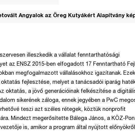
Tetovált Angyalok az Öreg Kutyákért Alapítvány kép
zervesen illeszkedik a vállalat fenntarthatósági
lyet az ENSZ 2015-ben elfogadott 17 Fenntartható Fej
okban megfogalmazott vállalásokhoz igazítanak. Eze
 oktatás fejlesztése, melyet a tanácsadói iparág hat
Az oktatás, a jövő generációinak felkészítése a digitáli
sadalom sikerének záloga, ennek jegyében a PwC mego
lérhetővé teszi azt széles rétegek, köztük nonprofit
ára. Mindezt megerősítette Bálega János, a KÖZ-Pon
 vezetője is, amikor a program által nyújtott előnyökről