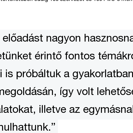
 előadást nagyon hasznosna
tünket érintő fontos témákró
i is próbáltuk a gyakorlatb
megoldásán, így volt lehető
latokat, illetve az egymásna
nulhattunk.”