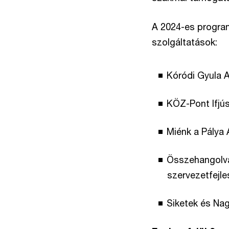
A 2024-es program
szolgáltatások:
Kóródi Gyula A
KÖZ-Pont Ifjús
Miénk a Pálya 
Összehangolva
szervezetfejle
Siketek és Na