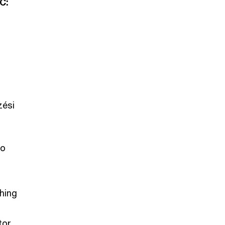
C:
zési
ro
hing
tor