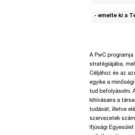
- emelte ki a 
A PwC programja s
stratégiájába, me
Céljához és az az
egyike a minőségi
tud befolyásolni. 
kihívásaira a tár
tudását, illetve e
szervezetek szám
Ifjúsági Egyesület