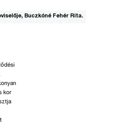
viselője, Buczkóné Fehér Rita.
lődési
k
ékonyan
s kor
sztja
t