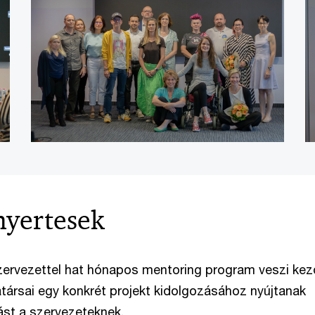
nyertesek
szervezettel hat hónapos mentoring program veszi kez
ársai egy konkrét projekt kidolgozásához nyújtanak
st a szervezeteknek.