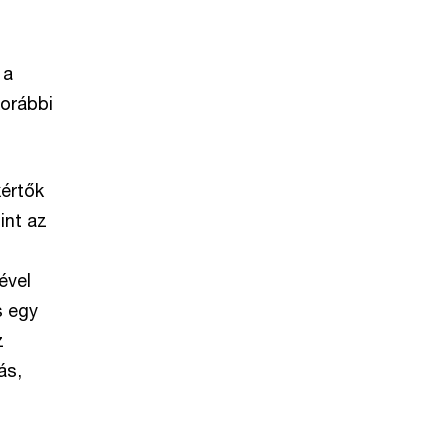
 a
korábbi
kértők
int az
ével
s egy
z
ás,