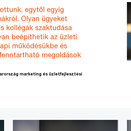
lottunk, egytől egyig
mákról. Olyan ügyeket
-s kollégák szaktudása
an beépíthetik az üzleti
api működésükbe és
y fenntartható megoldások
arország marketing és üzletfejlesztési