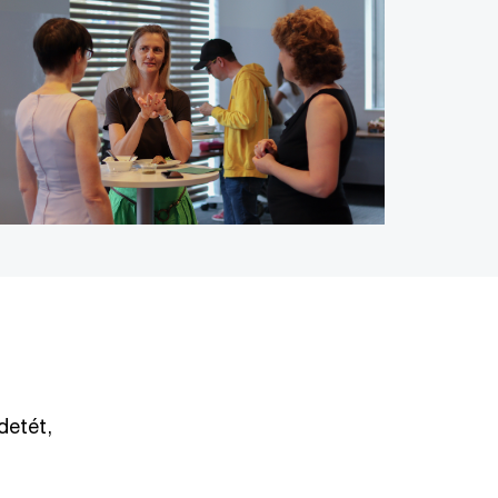
detét,