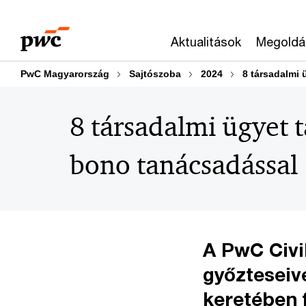
Skip
Skip
to
to
Aktualitások
Megoldá
content
footer
PwC Magyarország
Sajtószoba
2024
8 társadalmi
8 társadalmi ügyet
bono tanácsadással
A PwC Civi
győzteseiv
keretében 