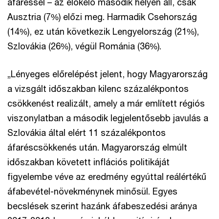
áfaréssel – az előkelő második helyen áll, csak
Ausztria (7%) előzi meg. Harmadik Csehország
(14%), ez után következik Lengyelország (21%),
Szlovákia (26%), végül Románia (36%).
„Lényeges előrelépést jelent, hogy Magyarország
a vizsgált időszakban kilenc százalékpontos
csökkenést realizált, amely a már említett régiós
viszonylatban a második legjelentősebb javulás a
Szlovákia által elért 11 százalékpontos
áfaréscsökkenés után. Magyarország elmúlt
időszakban követett inflációs politikáját
figyelembe véve az eredmény egyúttal reálértékű
áfabevétel-növekménynek minősül. Egyes
becslések szerint hazánk áfabeszedési aránya