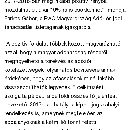
2017-2018-ban még inkább pozitív irányba
mozdulhat el, akár 10%-ra is csökkenhet”- mondja
Farkas Gábor, a PwC Magyarország Adó- és jogi
tanácsadás üzletágának igazgatója.
„A pozitív fordulat többek között magyarázható
azzal, hogy a magyar adóhatóság részéről
megfigyelhető a törekvés az adózói
kötelezettségek folyamatos bővítésére annak
érdekében, hogy az áfacsalások minél inkább
visszaszoríthatók legyenek. E célkitűzést
szolgálta például a belföldi összesítő jelentést
bevezető, 2013-ban hatályba lépett jogszabályi
rendelkezés is, amelynek megfelelően az
adóalanyoknak a kétmillió forint feletti