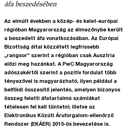
áfa beszedésében
Az elmúlt években a közép- és kelet-európai
régióban Magyarország az élmezőnybe került
a beszedett áfa vonatkozásában. Az Európai
Bizottság által közzétett legfrissebb
„rangsor” szerint a régióban csak Ausztria
előzi meg hazánkat. A PwC Magyarország
adószakértői szerint a pozitív fordulat több
tényezővel is magyarázható, ilyen például a
belföldi összesítő jelentés, amelyen bizonyos
összeg feletti áfatartalmú számlákat
tételesen fel kell tüntetni; illetve az
Elektronikus Közúti Áruforgalom-ellenőrző
Rendszer (EKÁER) 2015-ös bevezetése is.