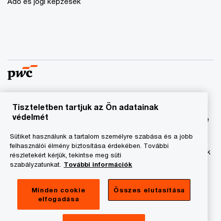
Adó és jogi képzések
Tiszteletben tartjuk az Ön adatainak
© 2023 - 2026 PwC. Minden jog fenntartva. A „PwC”
védelmét
kifejezés a PricewaterhouseCoopers Könyvvizsgáló Kft.-re
és a PricewaterhouseCoopers Magyarország Kft.-re utal,
Sütiket használunk a tartalom személyre szabása és a jobb
amelyek az önálló és független jogi személyekből álló
felhasználói élmény biztosítása érdekében. További
PricewaterhouseCoopers International Limited hálózatának
részletekért kérjük, tekintse meg süti
tagja.
szabályzatunkat.
További információk
Adatkezelési tájékoztató
Minden cookie
Összes elutasítása
elfogadása
Cookie tájékoztató
Jogi közlemény