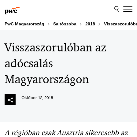
Skip
Skip
to
to
content
footer
PwC Magyarország
Sajtószoba
2018
Visszaszorulób
Visszaszorulóban az
adócsalás
Magyarországon
Október 12, 2018
A régióban csak Ausztria sikeresebb az