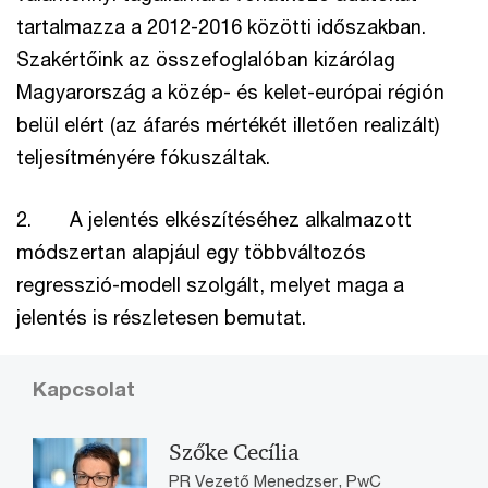
tartalmazza a 2012-2016 közötti időszakban.
Szakértőink az összefoglalóban kizárólag
Magyarország a közép- és kelet-európai régión
belül elért (az áfarés mértékét illetően realizált)
teljesítményére fókuszáltak.
2. A jelentés elkészítéséhez alkalmazott
módszertan alapjául egy többváltozós
regresszió-modell szolgált, melyet maga a
jelentés is részletesen bemutat.
Kapcsolat
Szőke Cecília
PR Vezető Menedzser, PwC