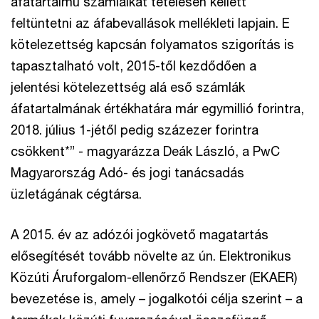
áfatartalmú számláikat tételesen kellett
feltüntetni az áfabevallások mellékleti lapjain. E
kötelezettség kapcsán folyamatos szigorítás is
tapasztalható volt, 2015-től kezdődően a
jelentési kötelezettség alá eső számlák
áfatartalmának értékhatára már egymillió forintra,
2018. július 1-jétől pedig százezer forintra
csökkent*” - magyarázza Deák László, a PwC
Magyarország Adó- és jogi tanácsadás
üzletágának cégtársa.
A 2015. év az adózói jogkövető magatartás
elősegítését tovább növelte az ún. Elektronikus
Közúti Áruforgalom-ellenőrző Rendszer (EKAER)
bevezetése is, amely – jogalkotói célja szerint – a