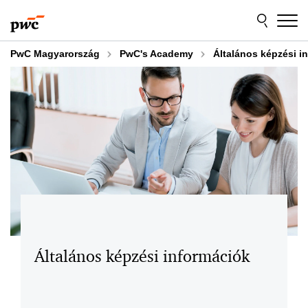
Skip
Skip
to
to
content
footer
PwC Magyarország
PwC's Academy
Általános képzési i
Általános képzési információk