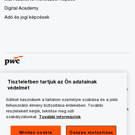
Digital Academy
Adó és jogi képzések
Tiszteletben tartjuk az Ön adatainak
© 2023 - 2026 PwC. Minden jog fenntartva. A „PwC”
védelmét
kifejezés a PricewaterhouseCoopers Könyvvizsgáló Kft.-re
és a PricewaterhouseCoopers Magyarország Kft.-re utal,
Sütiket használunk a tartalom személyre szabása és a jobb
amelyek az önálló és független jogi személyekből álló
felhasználói élmény biztosítása érdekében. További
PricewaterhouseCoopers International Limited hálózatának
részletekért kérjük, tekintse meg süti
tagja.
szabályzatunkat.
További információk
Adatkezelési tájékoztató
Minden cookie
Összes elutasítása