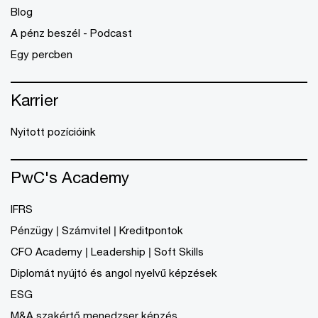
Blog
A pénz beszél - Podcast
Egy percben
Karrier
Nyitott pozícióink
PwC's Academy
IFRS
Pénzügy | Számvitel | Kreditpontok
CFO Academy | Leadership | Soft Skills
Diplomát nyújtó és angol nyelvű képzések
ESG
M&A szakértő menedzser képzés