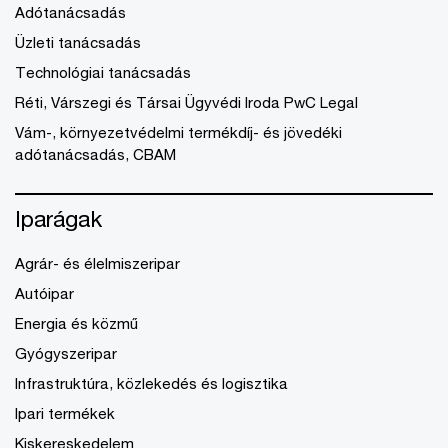
Adótanácsadás
Üzleti tanácsadás
Technológiai tanácsadás
Réti, Várszegi és Társai Ügyvédi Iroda PwC Legal
Vám-, környezetvédelmi termékdíj- és jövedéki
adótanácsadás, CBAM
Iparágak
Agrár- és élelmiszeripar
Autóipar
Energia és közmű
Gyógyszeripar
Infrastruktúra, közlekedés és logisztika
Ipari termékek
Kiskereskedelem