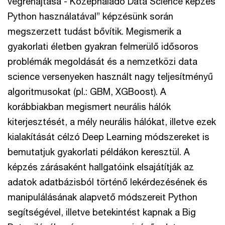
végrehajtása - Középhaladó Data Science képzés
Python használatával” képzésünk során
megszerzett tudást bővítik. Megismerik a
gyakorlati életben gyakran felmerülő idősoros
problémák megoldását és a nemzetközi data
science versenyeken használt nagy teljesítményű
algoritmusokat (pl.: GBM, XGBoost). A
korábbiakban megismert neurális hálók
kiterjesztését, a mély neurális hálókat, illetve ezek
kialakítását célzó Deep Learning módszereket is
bemutatjuk gyakorlati példákon keresztül. A
képzés zárásaként hallgatóink elsajátítják az
adatok adatbázisból történő lekérdezésének és
manipulálásának alapvető módszereit Python
segítségével, illetve betekintést kapnak a Big