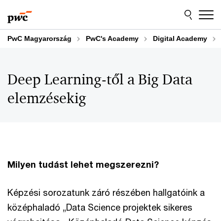
Skip
Skip
to
to
content
footer
PwC Magyarország
PwC's Academy
Digital Academy
Deep Learning-től a Big Data
elemzésekig
Milyen tudást lehet megszerezni?
Képzési sorozatunk záró részében hallgatóink a
középhaladó „Data Science projektek sikeres