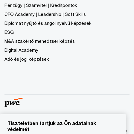
Pénzügy | Számvitel | Kreditpontok
CFO Academy | Leadership | Soft Skills
Diplomát nyújtó és angol nyelvű képzések
ESG
M&A szakértő menedzser képzés
Digital Academy
Adó és jogi képzések
Tiszteletben tartjuk az Ön adatainak
© 2023 - 2026 PwC. Minden jog fenntartva. A „PwC”
védelmét
kifejezés a PricewaterhouseCoopers Könyvvizsgáló Kft.-re