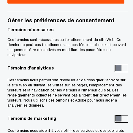
Gérer les préférences de consentement
La modélisation et la quantification des risques
Témoins nécessaires
ne constituent pas une nouveauté pour les
professionnels des risques, mais ont pris une
Ces témoins sont nécessaires au fonctionnement du site Web. Ce
dernier ne peut pas fonctionner sans ces témoins et ceux-ci peuvent
nouvelle signification et une importance
uniquement être désactivés en modifiant les paramètres du
navigateur.
stratégique accrue tandis que les entreprises
tentent maintenant de prévoir les risques pour
Témoins d’analytique
pouvoir agir avec confiance.
Ces témoins nous permettent d’évaluer et de consigner l’activité sur
le site Web en suivant les visites sur les pages, l’emplacement des
visiteurs et la navigation par les visiteurs à l’intérieur du site. Les
Historiquement, bien assumer la responsabilité de
renseignements collectés ne servent pas à ’identifier directement les
visiteurs. Nous utilisons ces témoins et Adobe pour nous aider à
la gestion des risques voulait dire avoir mis en
analyser les données.
œuvre une bonne gouvernance. Mais avec les
Témoins de marketing
pressions grandissantes des organismes de
réglementation et des investisseurs ainsi que les
Ces témoins nous aident à vous offrir des services et des publicités