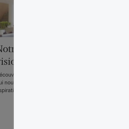
Notre mission, notre
vision et nos valeurs
écouvrez qui nous sommes, les valeurs
ui nous animent, ainsi que nos
spirations