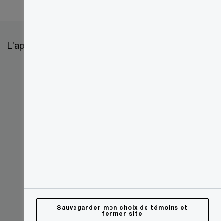
L’approvisionnement chez PwC
Sauvegarder mon choix de témoins et
fermer site