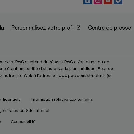
Suivre PwC Canada
da
Personnalisez votre profil
Centre de presse
éservés. PwC s’entend du réseau PwC et/ou d’une ou de
e étant une entité distincte sur le plan juridique. Pour de
z notre site Web à l’adresse :
www.pwc.com/structure
. (en
nfidentiels
Information relative aux témoins
générales du Site Internet
e
Accessibilité