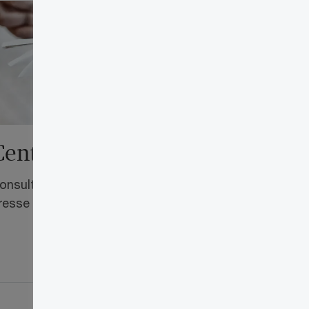
Centre de presse
onsultez nos récents communiqués de
resse