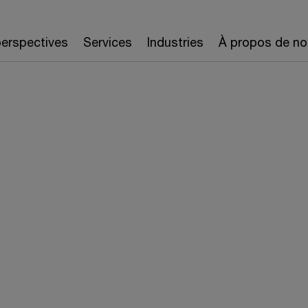
erspectives
Services
Industries
À propos de no
utour de l’IA.
vous
us importants.