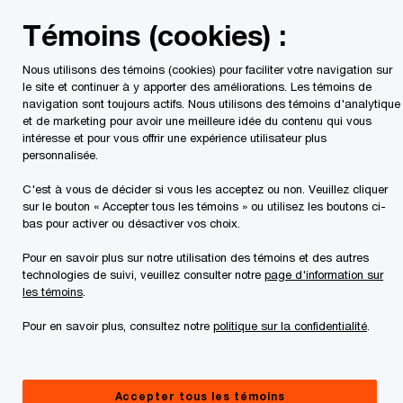
Skip
Skip
Témoins (cookies) :
to
to
content
footer
Nous utilisons des témoins (cookies) pour faciliter votre navigation sur
PwC Canada
Les sujets de l'heure
Conformité. Stratégiq
le site et continuer à y apporter des améliorations. Les témoins de
navigation sont toujours actifs. Nous utilisons des témoins d'analytique
et de marketing pour avoir une meilleure idée du contenu qui vous
intéresse et pour vous offrir une expérience utilisateur plus
personnalisée.
C'est à vous de décider si vous les acceptez ou non. Veuillez cliquer
sur le bouton « Accepter tous les témoins » ou utilisez les boutons ci-
bas pour activer ou désactiver vos choix.
Pour en savoir plus sur notre utilisation des témoins et des autres
technologies de suivi, veuillez consulter notre
page d'information sur
Transformer la conformité pour
les témoins
.
accélérer la croissance
Pour en savoir plus, consultez notre
politique sur la confidentialité
.
Perspectives canadiennes de notre Sondage
mondial 2025 sur la conformité
Accepter tous les témoins