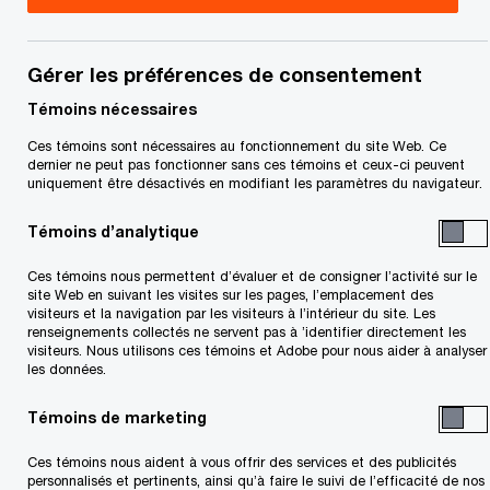
Campaign
|
02 mai 2025
Gérer les préférences de consentement
En bref
Témoins nécessaires
Ces témoins sont nécessaires au fonctionnement du site Web. Ce
La complexité de la conformité a une
dernier ne peut pas fonctionner sans ces témoins et ceux-ci peuvent
uniquement être désactivés en modifiant les paramètres du navigateur.
incidence négative sur la transformation des
entreprises et sur d’autres domaines
Témoins d’analytique
générateurs de croissance, d’où l’impératif de
Ces témoins nous permettent d’évaluer et de consigner l’activité sur le
faire évoluer la conformité pour soutenir les
site Web en suivant les visites sur les pages, l’emplacement des
visiteurs et la navigation par les visiteurs à l’intérieur du site. Les
initiatives stratégiques.
renseignements collectés ne servent pas à ’identifier directement les
visiteurs. Nous utilisons ces témoins et Adobe pour nous aider à analyser
les données.
Les organisations qui coordonnent et
Témoins de marketing
centralisent leurs activités de conformité
Ces témoins nous aident à vous offrir des services et des publicités
améliorent la prise de décisions, optimisent
personnalisés et pertinents, ainsi qu’à faire le suivi de l’efficacité de nos