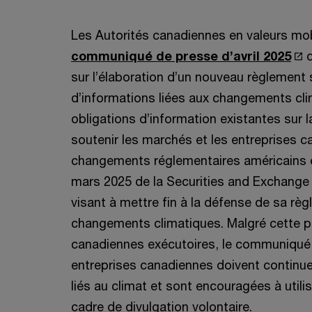
Les Autorités canadiennes en valeurs mo
S
communiqué de presse d’avril 2025
q
’
sur l’élaboration d’un nouveau règlement 
o
d’informations liées aux changements cli
u
obligations d’information existantes sur l
v
soutenir les marchés et les entreprises 
r
changements réglementaires américains e
e
mars 2025 de la Securities and Exchang
d
visant à mettre fin à la défense de sa règl
a
changements climatiques. Malgré cette p
n
canadiennes exécutoires, le communiqué 
s
entreprises canadiennes doivent continuer
u
liés au climat et sont encouragées à uti
n
cadre de divulgation volontaire.