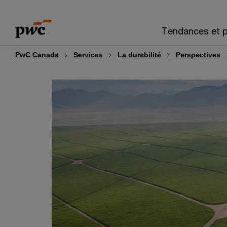
Skip
Skip
to
to
Tendances et p
content
footer
PwC Canada
Services
La durabilité
Perspectives