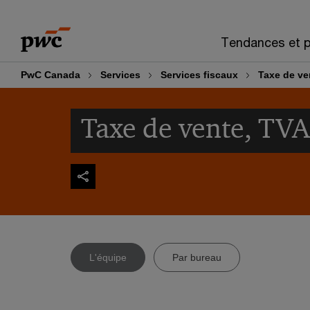
Skip
Skip
to
to
Tendances et p
content
footer
PwC Canada
Services
Services fiscaux
Taxe de ve
Taxe de vente, TV
L'équipe
Par bureau