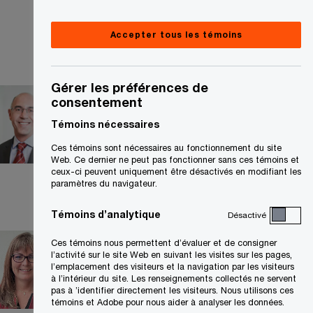
Accepter tous les témoins
Gérer les préférences de
James Capobianco
consentement
Premier directeur, Vancouver,
Témoins nécessaires
PwC Canada
Ces témoins sont nécessaires au fonctionnement du site
+1 604 806 7788
Web. Ce dernier ne peut pas fonctionner sans ces témoins et
ceux-ci peuvent uniquement être désactivés en modifiant les
Courriel
paramètres du navigateur.
Témoins d’analytique
Désactivé
Martha Goncalves
Ces témoins nous permettent d’évaluer et de consigner
l’activité sur le site Web en suivant les visites sur les pages,
l’emplacement des visiteurs et la navigation par les visiteurs
Associée, Services fiscaux –
à l’intérieur du site. Les renseignements collectés ne servent
Douanes et commerce
pas à ’identifier directement les visiteurs. Nous utilisons ces
international, Toronto, PwC
témoins et Adobe pour nous aider à analyser les données.