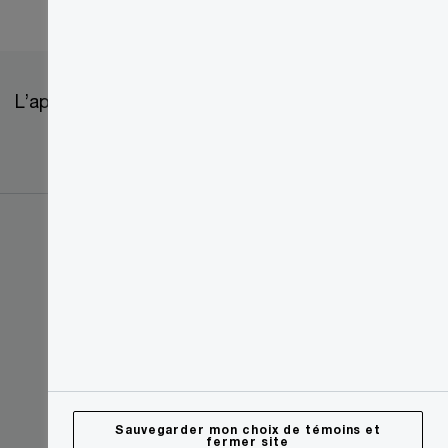
L’approvisionnement chez PwC
Sauvegarder mon choix de témoins et
fermer site