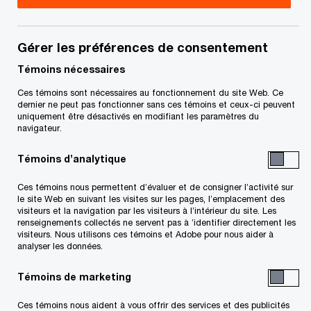
James est premier directeur au sein du groupe
Taxes à la consommation de PwC Canada, à
Gérer les préférences de consentement
Vancouver. Il travaille dans le domaine des taxes à
Témoins nécessaires
la consommation depuis 1989.
Ces témoins sont nécessaires au fonctionnement du site Web. Ce
dernier ne peut pas fonctionner sans ces témoins et ceux-ci peuvent
uniquement être désactivés en modifiant les paramètres du
M. Capobianco est un professionnel reconnu de la
navigateur.
taxe sur les produits et services (TPS) et de la
Témoins d’analytique
taxe de vente harmonisée, de la taxe de vente du
Ces témoins nous permettent d’évaluer et de consigner l’activité sur
Québec ainsi que de la taxe de vente au détail
le site Web en suivant les visites sur les pages, l’emplacement des
applicables aux opérations transfrontalières, aux
visiteurs et la navigation par les visiteurs à l’intérieur du site. Les
renseignements collectés ne servent pas à ’identifier directement les
entreprises technologiques émergentes et aux
visiteurs. Nous utilisons ces témoins et Adobe pour nous aider à
analyser les données.
organismes du secteur public.
Témoins de marketing
James aide régulièrement ses clients pour toute
Ces témoins nous aident à vous offrir des services et des publicités