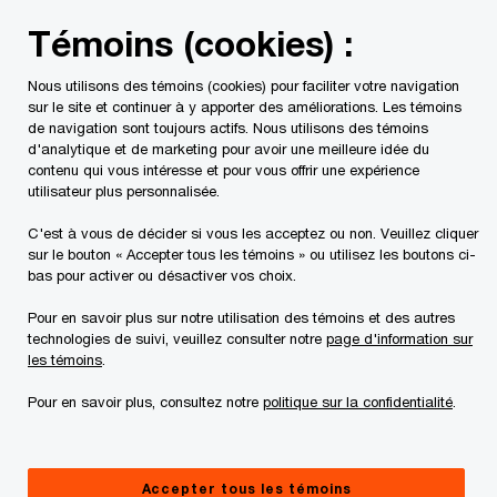
Skip
Skip
Témoins (cookies) :
to
to
content
footer
Nous utilisons des témoins (cookies) pour faciliter votre navigation
PwC Canada
Contacts
James N. Capobianco
sur le site et continuer à y apporter des améliorations. Les témoins
de navigation sont toujours actifs. Nous utilisons des témoins
d'analytique et de marketing pour avoir une meilleure idée du
contenu qui vous intéresse et pour vous offrir une expérience
utilisateur plus personnalisée.
C'est à vous de décider si vous les acceptez ou non. Veuillez cliquer
sur le bouton « Accepter tous les témoins » ou utilisez les boutons ci-
bas pour activer ou désactiver vos choix.
Pour en savoir plus sur notre utilisation des témoins et des autres
technologies de suivi, veuillez consulter notre
page d'information sur
les témoins
.
Pour en savoir plus, consultez notre
politique sur la confidentialité
.
James Capobianco
Premier directeur, PwC Canada
Accepter tous les témoins