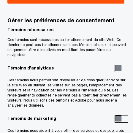
Partners LLP, cabinet d’avocats affilié à PwC. Son
analyse des décisions prises par la Cour
Gérer les préférences de consentement
canadienne sur la question de savoir si une
Témoins nécessaires
société inscrite aux fins de la TPS est admissible
au crédit de taxe sur les intrants a remporté le
Ces témoins sont nécessaires au fonctionnement du site Web. Ce
dernier ne peut pas fonctionner sans ces témoins et ceux-ci peuvent
prix 2010 Normand Guérin Award pour sa
uniquement être désactivés en modifiant les paramètres du
navigateur.
« contribution exceptionnelle à l’avancement des
études sur les taxes à la consommation ».
Témoins d’analytique
Ces témoins nous permettent d’évaluer et de consigner l’activité sur
Depuis son admission au Barreau en 1998, M.
le site Web en suivant les visites sur les pages, l’emplacement des
visiteurs et la navigation par les visiteurs à l’intérieur du site. Les
Murray s’est entièrement consacré aux taxes à la
renseignements collectés ne servent pas à ’identifier directement les
visiteurs. Nous utilisons ces témoins et Adobe pour nous aider à
consommation, aux douanes et aux questions
analyser les données.
afférentes, y compris la taxe sur les biens et
Témoins de marketing
services, la taxe de vente provinciale et les
questions transfrontalières connexes. Il possède
Ces témoins nous aident à vous offrir des services et des publicités