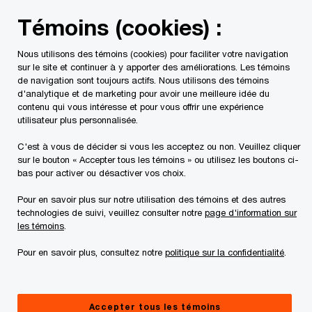
Skip
Skip
Témoins (cookies) :
to
to
content
footer
Nous utilisons des témoins (cookies) pour faciliter votre navigation
PwC Canada
Contacts
Brent Murray
sur le site et continuer à y apporter des améliorations. Les témoins
de navigation sont toujours actifs. Nous utilisons des témoins
d'analytique et de marketing pour avoir une meilleure idée du
contenu qui vous intéresse et pour vous offrir une expérience
utilisateur plus personnalisée.
C'est à vous de décider si vous les acceptez ou non. Veuillez cliquer
sur le bouton « Accepter tous les témoins » ou utilisez les boutons ci-
bas pour activer ou désactiver vos choix.
Pour en savoir plus sur notre utilisation des témoins et des autres
technologies de suivi, veuillez consulter notre
page d'information sur
les témoins
.
Brent Murray
Pour en savoir plus, consultez notre
politique sur la confidentialité
.
Associé, PwC Canada
Brent Murray est associé au sein de Wilson &
Accepter tous les témoins