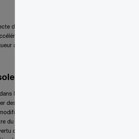
lecte de renseignements de l’ARC en vertu
d’accélérer le recouvrement de l’impôt. Les
gueur au moment où la loi habilitante
solennelle
dans le contexte d’une vérification ou
ger des renseignements, des documents
s modifications corrigent une lacune
e du Revenu national (le ministre) de
rtu du paragraphe 231.2(3). Une