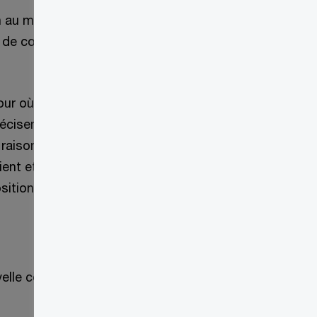
 au ministre, qui devrait répondre dans
 de contrôle judiciaire dans un délai
jour où l’avis demeure en suspens, à
récisent que cette pénalité ne
e raisonnable que les renseignements,
ent et avocat. Cette exemption est une
itions antérieures.
velle cotisation serait suspendue dans