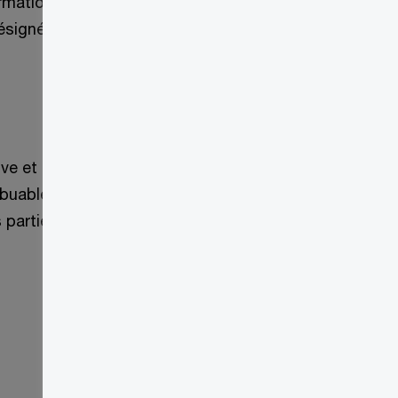
ation solennelle, et la possibilité
n désignées nommément. Toutes ces
tive et se préparer à des mesures
ribuables devraient, comme toujours, être
 parties intéressées avaient jusqu’au