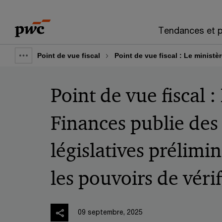
Skip
Skip
to
to
Tendances et p
content
footer
Point de vue fiscal
Point de vue fiscal : Le ministè
Show
full
Point de vue fiscal :
breadcrumb
Finances publie des
législatives prélimin
les pouvoirs de véri
09 septembre, 2025