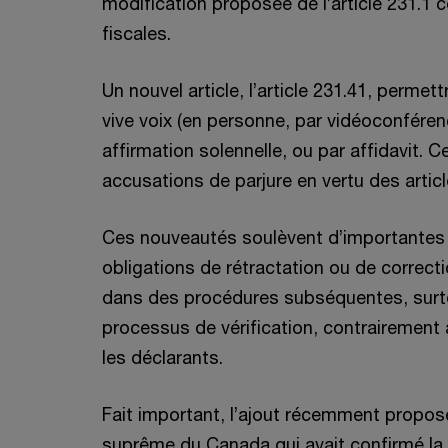
modification proposée de l’article 231.1 
fiscales.
Un nouvel article, l’article 231.41, perme
vive voix (en personne, par vidéoconfére
affirmation solennelle, ou par affidavit. 
accusations de parjure en vertu des artic
Ces nouveautés soulèvent d’importantes q
obligations de rétractation ou de correct
dans des procédures subséquentes, surtou
processus de vérification, contrairement
les déclarants.
Fait important, l’ajout récemment proposé 
suprême du Canada qui avait confirmé la v