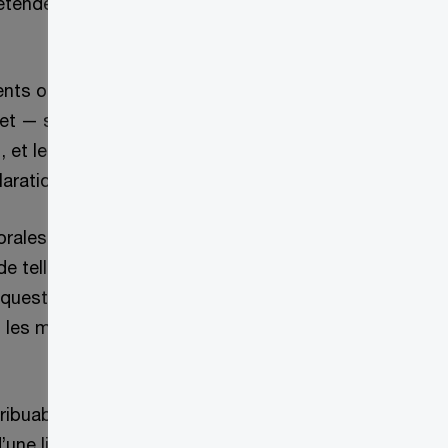
s’étendent au recouvrement des dettes
ements ou les documents soient fournis de
t, et — surtout — sous serment ou
, et les particuliers s’exposent à des
arations.
ales faites lors d’entrevues, les
n de telles déclarations comme preuves
 questions sont mal formulées. Le
as les mêmes garanties procédurales pour
buables. Il annule un arrêt de la Cour
d’une liste de donateurs d’un organisme