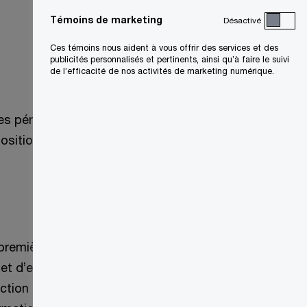
Témoins de marketing
Désactivé
Ces témoins nous aident à vous offrir des services et des
publicités personnalisés et pertinents, ainsi qu’à faire le suivi
de l’efficacité de nos activités de marketing numérique.
es pénalités et des mesures de
ositions précédentes. Ces modifications
première fois dans le budget fédéral
t d’exécution de la Loi. Elles ajoutent en
tion d’un pourcentage, l’élargissement