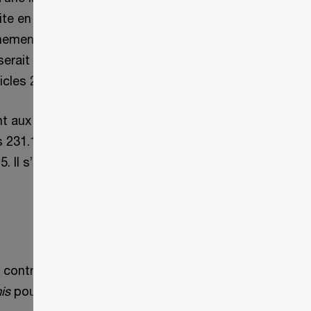
en vertu de l’article 231.1 (qui régit les
ignements et exige une autorisation
erait tenu d’obtenir une autorisation
cles 231.1 ou 231.2.
èdent aux demandes de renseignements
s 231.1, 231.2 et 231.6 selon les
5. Il s’agit d’une bonne nouvelle pour les
contribuable (ou à toute partie liée) qui
is
pour que cet avis soit délivré.