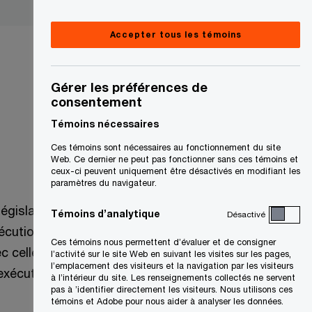
Accepter tous les témoins
Gérer les préférences de
consentement
Témoins nécessaires
Ces témoins sont nécessaires au fonctionnement du site
Web. Ce dernier ne peut pas fonctionner sans ces témoins et
ceux-ci peuvent uniquement être désactivés en modifiant les
paramètres du navigateur.
égislatives préliminaires visant à
Témoins d’analytique
Désactivé
écution de la
Loi de l’impôt sur le
Ces témoins nous permettent d’évaluer et de consigner
vec celles publiées précédemment,
l’activité sur le site Web en suivant les visites sur les pages,
l’emplacement des visiteurs et la navigation par les visiteurs
xécution de la loi. Ces propositions :
à l’intérieur du site. Les renseignements collectés ne servent
pas à ’identifier directement les visiteurs. Nous utilisons ces
témoins et Adobe pour nous aider à analyser les données.