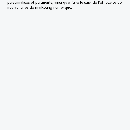
personnalisés et pertinents, ainsi qu’à faire le suivi de l’efficacité de
Perspective canadienne
nos activités de marketing numérique.
Mise à jour économique du
printemps 2026
Lisez l’analyse de PwC Canada