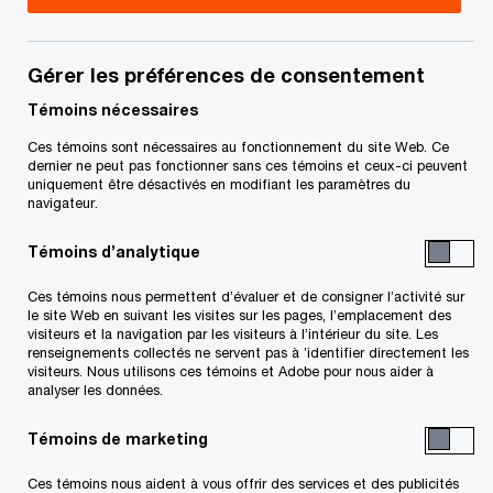
Gérer les préférences de consentement
Témoins nécessaires
En vedette
Ces témoins sont nécessaires au fonctionnement du site Web. Ce
dernier ne peut pas fonctionner sans ces témoins et ceux-ci peuvent
uniquement être désactivés en modifiant les paramètres du
navigateur.
Témoins d’analytique
Ces témoins nous permettent d’évaluer et de consigner l’activité sur
le site Web en suivant les visites sur les pages, l’emplacement des
visiteurs et la navigation par les visiteurs à l’intérieur du site. Les
renseignements collectés ne servent pas à ’identifier directement les
visiteurs. Nous utilisons ces témoins et Adobe pour nous aider à
4,7 T$ US en infrastructures
analyser les données.
au Canada : le moment d'agir
Témoins de marketing
Ces témoins nous aident à vous offrir des services et des publicités
Rapport sur les infrastructures mondiales 2025–2050 –