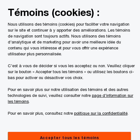
Skip
Skip
Témoins (cookies) :
to
to
content
footer
Nous utilisons des témoins (cookies) pour faciliter votre navigation
Nous aidons à filtrer le bruit autour de l’IA.
sur le site et continuer à y apporter des améliorations. Les témoins
Pour que vous
de navigation sont toujours actifs. Nous utilisons des témoins
d'analytique et de marketing pour avoir une meilleure idée du
puissiez
contenu qui vous intéresse et pour vous offrir une expérience
utilisateur plus personnalisée.
C'est à vous de décider si vous les acceptez ou non. Veuillez cliquer
résoudre les problèmes les plus importants.
sur le bouton « Accepter tous les témoins » ou utilisez les boutons ci-
bas pour activer ou désactiver vos choix.
En savoir plus
Pour en savoir plus sur notre utilisation des témoins et des autres
technologies de suivi, veuillez consulter notre
page d'information sur
les témoins
.
Pour en savoir plus, consultez notre
politique sur la confidentialité
.
Accepter tous les témoins