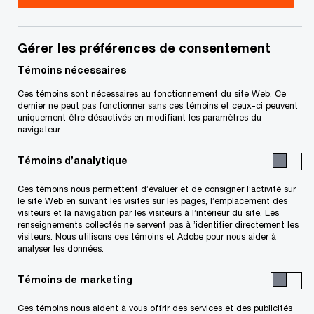
légèrement meilleures que prévu. La Mise à jour
économique du printemps du gouvernement
Gérer les préférences de consentement
fédéral envoie un message clair : le déploiement
Témoins nécessaires
des capitaux dans les secteurs prioritaires
Ces témoins sont nécessaires au fonctionnement du site Web. Ce
représente une urgence mais aussi une
dernier ne peut pas fonctionner sans ces témoins et ceux-ci peuvent
uniquement être désactivés en modifiant les paramètres du
opportunité, les retombées à court terme étant
navigateur.
soutenues par un programme d’investissement
Témoins d’analytique
public‑privé de plus en plus actif.
Ces témoins nous permettent d’évaluer et de consigner l’activité sur
le site Web en suivant les visites sur les pages, l’emplacement des
La Mise à jour fait ressortir de nouvelles
visiteurs et la navigation par les visiteurs à l’intérieur du site. Les
opportunités pour les entreprises canadiennes et
renseignements collectés ne servent pas à ’identifier directement les
visiteurs. Nous utilisons ces témoins et Adobe pour nous aider à
un engagement renouvelé du gouvernement
analyser les données.
fédéral à libérer des flux de capitaux privés
Témoins de marketing
significatifs. Fort de sa nouvelle majorité
Ces témoins nous aident à vous offrir des services et des publicités
parlementaire, le gouvernement entend poursuivre