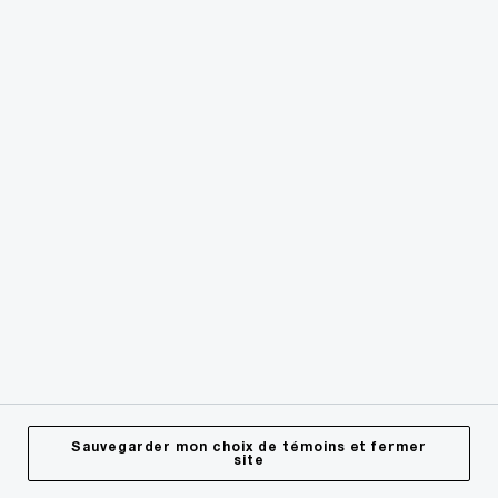
Nos bureaux au Canada
Personnalisez votre profil
Centre de presse
L’approvisionnement chez PwC
Plan du site
© 2018 - 2026 PwC. Tous droits réservés. PwC s’entend du
réseau PwC et/ou d’une ou de plusieurs sociétés membres,
Sauvegarder mon choix de témoins et fermer
site
chacune étant une entité distincte sur le plan juridique. Pour
de plus amples renseignements, visitez notre site Web à