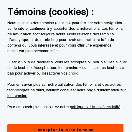
Skip
Skip
Témoins (cookies) :
to
to
content
footer
Nous utilisons des témoins (cookies) pour faciliter votre navigation
PwC Canada
Services
Services fiscaux
Mise à jour 
sur le site et continuer à y apporter des améliorations. Les témoins
de navigation sont toujours actifs. Nous utilisons des témoins
d'analytique et de marketing pour avoir une meilleure idée du
La Mise à jour économique du printemps
contenu qui vous intéresse et pour vous offrir une expérience
utilisateur plus personnalisée.
cible l’investissement public‑privé
Discipline, relance : équilibre
C'est à vous de décider si vous les acceptez ou non. Veuillez cliquer
sur le bouton « Accepter tous les témoins » ou utilisez les boutons ci-
délicat pour le Canada
bas pour activer ou désactiver vos choix.
Pour en savoir plus sur notre utilisation des témoins et des autres
technologies de suivi, veuillez consulter notre
page d'information sur
les témoins
.
29 avr. 2026
Pour en savoir plus, consultez notre
politique sur la confidentialité
.
Les perspectives économiques du Canada
Accepter tous les témoins
demeurent fragiles, même si les conditions sont