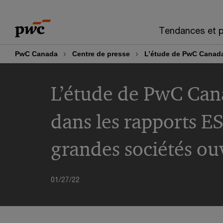
Skip
Skip
to
to
Tendances et p
content
footer
PwC Canada
Centre de presse
L’étude de PwC Canada
L’étude de PwC Cana
dans les rapports E
grandes sociétés ou
01/27/22