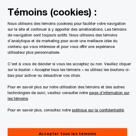
Skip
Skip
Témoins (cookies) :
to
to
content
footer
Nous utilisons des témoins (cookies) pour faciliter votre navigation
PwC Canada
Centre de presse
Fusions et acquisitions s
sur le site et continuer à y apporter des améliorations. Les témoins
de navigation sont toujours actifs. Nous utilisons des témoins
d'analytique et de marketing pour avoir une meilleure idée du
Fusions et acquisitions
contenu qui vous intéresse et pour vous offrir une expérience
utilisateur plus personnalisée.
stratégiques : le moyen
C'est à vous de décider si vous les acceptez ou non. Veuillez cliquer
sur le bouton « Accepter tous les témoins » ou utilisez les boutons ci-
le plus rapide de
bas pour activer ou désactiver vos choix.
Pour en savoir plus sur notre utilisation des témoins et des autres
transformer une
technologies de suivi, veuillez consulter notre
page d'information sur
les témoins
.
entreprise
Pour en savoir plus, consultez notre
politique sur la confidentialité
.
08/03/23
Accepter tous les témoins