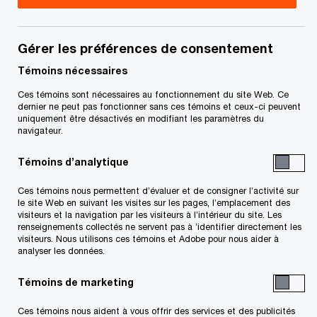
D’après l’analyse des perspectives du
Gérer les préférences de consentement
marché des fusions et acquisitions au
Témoins nécessaires
Canada en 2023 de PwC, 54 % des
Ces témoins sont nécessaires au fonctionnement du site Web. Ce
chefs de direction au pays n’ont pas
dernier ne peut pas fonctionner sans ces témoins et ceux-ci peuvent
uniquement être désactivés en modifiant les paramètres du
l’intention de retarder les transactions
navigateur.
prévues en 2023
Témoins d’analytique
Les secteurs de l’énergie, des services
Ces témoins nous permettent d’évaluer et de consigner l’activité sur
publics, des mines et des produits industriels
le site Web en suivant les visites sur les pages, l’emplacement des
visiteurs et la navigation par les visiteurs à l’intérieur du site. Les
conservent la faveur des sociétés privées; ils
renseignements collectés ne servent pas à ’identifier directement les
visiteurs. Nous utilisons ces témoins et Adobe pour nous aider à
ont enregistré les plus forts volumes de
analyser les données.
transactions en 2022 et 2021, devant les
Témoins de marketing
médias et les télécommunications.
Ces témoins nous aident à vous offrir des services et des publicités