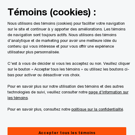
Skip
Skip
Témoins (cookies) :
to
to
content
footer
Nous utilisons des témoins (cookies) pour faciliter votre navigation
PwC Canada
Centre de presse
Le marché immobilier cana
sur le site et continuer à y apporter des améliorations. Les témoins
de navigation sont toujours actifs. Nous utilisons des témoins
d'analytique et de marketing pour avoir une meilleure idée du
Le rapport ETRE de PwC
contenu qui vous intéresse et pour vous offrir une expérience
utilisateur plus personnalisée.
Canada met en lumière un
C'est à vous de décider si vous les acceptez ou non. Veuillez cliquer
secteur qui se transforme dans
sur le bouton « Accepter tous les témoins » ou utilisez les boutons ci-
bas pour activer ou désactiver vos choix.
un contexte de capitaux
Pour en savoir plus sur notre utilisation des témoins et des autres
changeants, d'élan politique et
technologies de suivi, veuillez consulter notre
page d'information sur
les témoins
.
de nouveaux domaines de
Pour en savoir plus, consultez notre
politique sur la confidentialité
.
croissance
Accepter tous les témoins