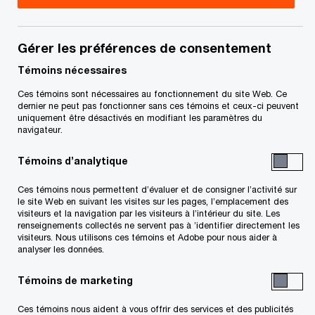
Communiqué de presse
novembre 12, 2025
Gérer les préférences de consentement
Au cœur de la crise de l'abordabilité du
Témoins nécessaires
logement, de nouvelles idées et innovations
Ces témoins sont nécessaires au fonctionnement du site Web. Ce
dernier ne peut pas fonctionner sans ces témoins et ceux-ci peuvent
émergent alors que le marché passe des
uniquement être désactivés en modifiant les paramètres du
condos aux immeubles locatifs spécialement
navigateur.
conçus à cet effet.
Témoins d’analytique
L'intersection de l'immobilier avec l'énergie, la
Ces témoins nous permettent d’évaluer et de consigner l’activité sur
le site Web en suivant les visites sur les pages, l’emplacement des
technologie et la santé transforme le secteur,
visiteurs et la navigation par les visiteurs à l’intérieur du site. Les
renseignements collectés ne servent pas à ’identifier directement les
alors que les partenariats entre ces industries
visiteurs. Nous utilisons ces témoins et Adobe pour nous aider à
analyser les données.
débloquent de nouvelles sources de valeur et
stimulent la prochaine vague de croissance.
Témoins de marketing
Ces témoins nous aident à vous offrir des services et des publicités
Les dirigeants canadiens classent Calgary