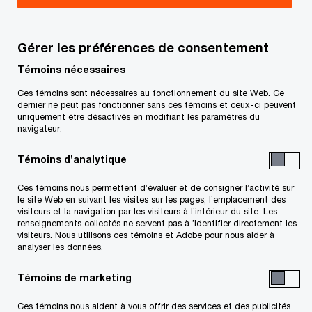
En vedette (certains contenus sont
seulement disponibles en anglais)
- 4 items
Gérer les préférences de consentement
Témoins nécessaires
Ces témoins sont nécessaires au fonctionnement du site Web. Ce
dernier ne peut pas fonctionner sans ces témoins et ceux-ci peuvent
uniquement être désactivés en modifiant les paramètres du
navigateur.
Témoins d’analytique
4,7 T$ US en
Préparatio
infrastructures
Ces témoins nous permettent d’évaluer et de consigner l’activité sur
PCCC pour 
au Canada
le site Web en suivant les visites sur les pages, l’emplacement des
visiteurs et la navigation par les visiteurs à l’intérieur du site. Les
défense
renseignements collectés ne servent pas à ’identifier directement les
Explorer comment les
visiteurs. Nous utilisons ces témoins et Adobe pour nous aider à
infrastructures créent la
Découvrez commen
analyser les données.
croissance au Canada
préparer au PCCC
Témoins de marketing
Confrontées à des changements sans précédent,
Ces témoins nous aident à vous offrir des services et des publicités