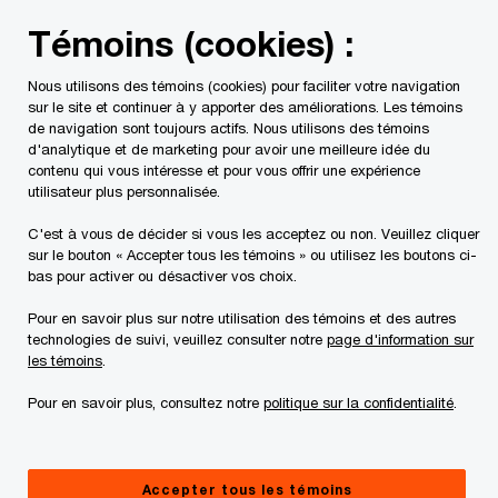
Skip
Skip
Témoins (cookies) :
to
to
content
footer
Nous utilisons des témoins (cookies) pour faciliter votre navigation
PwC Canada
Secteurs d'activité
Services gouvernementa
sur le site et continuer à y apporter des améliorations. Les témoins
de navigation sont toujours actifs. Nous utilisons des témoins
d'analytique et de marketing pour avoir une meilleure idée du
contenu qui vous intéresse et pour vous offrir une expérience
utilisateur plus personnalisée.
C'est à vous de décider si vous les acceptez ou non. Veuillez cliquer
sur le bouton « Accepter tous les témoins » ou utilisez les boutons ci-
bas pour activer ou désactiver vos choix.
Pour en savoir plus sur notre utilisation des témoins et des autres
technologies de suivi, veuillez consulter notre
page d'information sur
Défense nationale
les témoins
.
Collaborer pour accélérer la capacité de réaction
Pour en savoir plus, consultez notre
politique sur la confidentialité
.
et la résilience de la défense nationale au Canada
Accepter tous les témoins