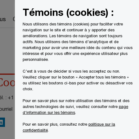
Canada
FR
Témoins (cookies) :
Recherche
us
Carrières
Nous utilisons des témoins (cookies) pour faciliter votre
navigation sur le site et continuer à y apporter des
améliorations. Les témoins de navigation sont toujours
actifs. Nous utilisons des témoins d'analytique et de
marketing pour avoir une meilleure idée du contenu qui vous
intéresse et pour vous offrir une expérience utilisateur plus
personnalisée.
C'est à vous de décider si vous les acceptez ou non.
Veuillez cliquer sur le bouton « Accepter tous les témoins »
Coordonnées
ou utilisez les boutons ci-bas pour activer ou désactiver vos
choix.
l. :
+1 416 500 5623
Pour en savoir plus sur notre utilisation des témoins et des
autres technologies de suivi, veuillez consulter notre
page
urriel
d'information sur les témoins
.
inkedIn
Pour en savoir plus, consultez notre
politique sur la
confidentialité
.