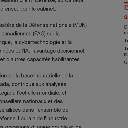
Relation client, Défense, au Canada
D
éfense, pour le cabinet.
s
nistère de la Défense nationale (MDN)
D
m
 canadiennes (FAC) sur la
T
que, la cybertechnologie et la
T
nnées et l’IA, l’avantage décisionnel,
n
 et d’autres capacités habilitantes.
G
ion de la base industrielle de la
da, contribue aux analyses
tégie à l’échelle mondiale, et
onseillers nationaux et des
ies alliées dans l’ensemble de
fense. Laura aide l’industrie
les occasions d’usage double et de