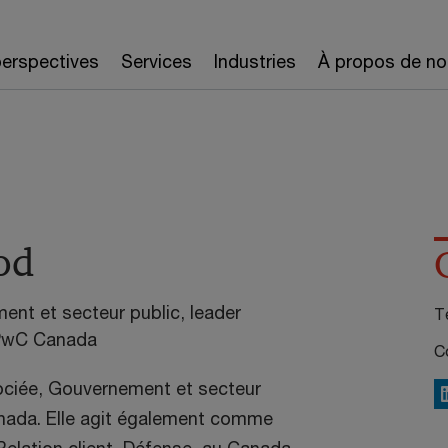
erspectives
Services
Industries
À propos de no
od
nt et secteur public, leader
Té
 PwC Canada
Co
ciée, Gouvernement et secteur
L
nada. Elle agit également comme