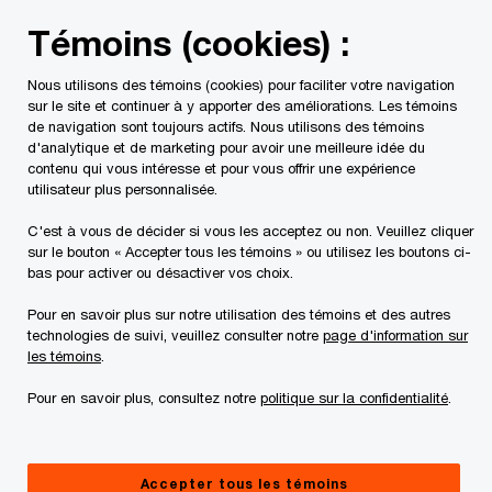
Skip
Skip
Témoins (cookies) :
to
to
content
footer
Nous utilisons des témoins (cookies) pour faciliter votre navigation
PwC Canada
Secteurs d'activité
Énergie
Personnes-r
sur le site et continuer à y apporter des améliorations. Les témoins
de navigation sont toujours actifs. Nous utilisons des témoins
d'analytique et de marketing pour avoir une meilleure idée du
Personnes-ressources
contenu qui vous intéresse et pour vous offrir une expérience
utilisateur plus personnalisée.
dans votre région
C'est à vous de décider si vous les acceptez ou non. Veuillez cliquer
sur le bouton « Accepter tous les témoins » ou utilisez les boutons ci-
bas pour activer ou désactiver vos choix.
Pour en savoir plus sur notre utilisation des témoins et des autres
technologies de suivi, veuillez consulter notre
page d'information sur
les témoins
.
Pour en savoir plus, consultez notre
politique sur la confidentialité
.
L'équipe
Par bureau
Accepter tous les témoins