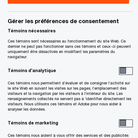
Justin Abel
Gérer les préférences de consentement
CA
Témoins nécessaires
Associé, Cybersécurité, protection
des renseignements personnels et
Ces témoins sont nécessaires au fonctionnement du site Web. Ce
lutte contre la criminalité financière,
dernier ne peut pas fonctionner sans ces témoins et ceux-ci peuvent
Calgary, PwC Canada
uniquement être désactivés en modifiant les paramètres du
navigateur.
+1 403 509 7522
Courriel
Témoins d’analytique
Ces témoins nous permettent d’évaluer et de consigner l’activité sur
Khurram Asghar
le site Web en suivant les visites sur les pages, l’emplacement des
visiteurs et la navigation par les visiteurs à l’intérieur du site. Les
CA, CPA, ACA
renseignements collectés ne servent pas à ’identifier directement les
visiteurs. Nous utilisons ces témoins et Adobe pour nous aider à
Associé, Calgary, PwC Canada
analyser les données.
+1 403 509 7501
Courriel
Témoins de marketing
Ces témoins nous aident à vous offrir des services et des publicités