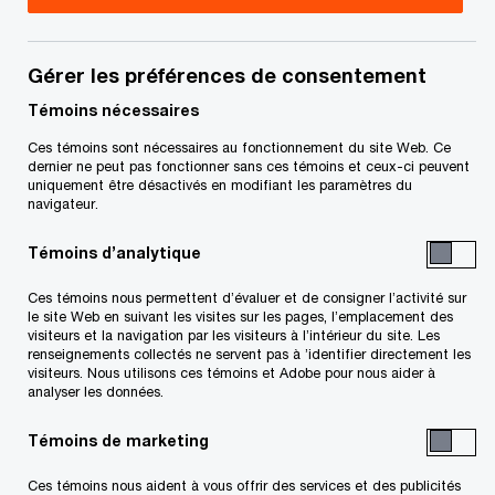
Incitatifs, PwC Canada
Shawn Reain assume les fonctions de principal
Gérer les préférences de consentement
associé, Relation client, et d’associé au sein de
Témoins nécessaires
l’unité d’affaires Recherche scientifique et
Ces témoins sont nécessaires au fonctionnement du site Web. Ce
développement expérimental (RS&DE) et
dernier ne peut pas fonctionner sans ces témoins et ceux-ci peuvent
uniquement être désactivés en modifiant les paramètres du
Incitatifs.
navigateur.
Témoins d’analytique
À ce titre, Shawn connaît les problèmes de l’heure
auxquels sont confrontées les entreprises. Fort
Ces témoins nous permettent d’évaluer et de consigner l’activité sur
le site Web en suivant les visites sur les pages, l’emplacement des
de plus de 30 ans d’expérience, il a démontré sa
visiteurs et la navigation par les visiteurs à l’intérieur du site. Les
renseignements collectés ne servent pas à ’identifier directement les
capacité à travailler en étroite collaboration avec
visiteurs. Nous utilisons ces témoins et Adobe pour nous aider à
les clients et les leaders du cabinet afin de mettre
analyser les données.
à profit, sur le marché, le plein potentiel du
Témoins de marketing
personnel et des services innovants de PwC pour
Ces témoins nous aident à vous offrir des services et des publicités
s’adapter aux tendances changeantes du marché,