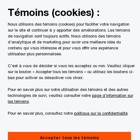
Skip
Skip
Témoins (cookies) :
to
to
content
footer
Nous utilisons des témoins (cookies) pour faciliter votre navigation
PwC Canada
Contacts
Shawn D. Reain
sur le site et continuer à y apporter des améliorations. Les témoins
de navigation sont toujours actifs. Nous utilisons des témoins
d'analytique et de marketing pour avoir une meilleure idée du
contenu qui vous intéresse et pour vous offrir une expérience
utilisateur plus personnalisée.
C'est à vous de décider si vous les acceptez ou non. Veuillez cliquer
sur le bouton « Accepter tous les témoins » ou utilisez les boutons ci-
bas pour activer ou désactiver vos choix.
Pour en savoir plus sur notre utilisation des témoins et des autres
technologies de suivi, veuillez consulter notre
page d'information sur
les témoins
.
Pour en savoir plus, consultez notre
politique sur la confidentialité
.
Shawn Reain
Principal associé, Relation client, et associé, RS&DE et
Accepter tous les témoins