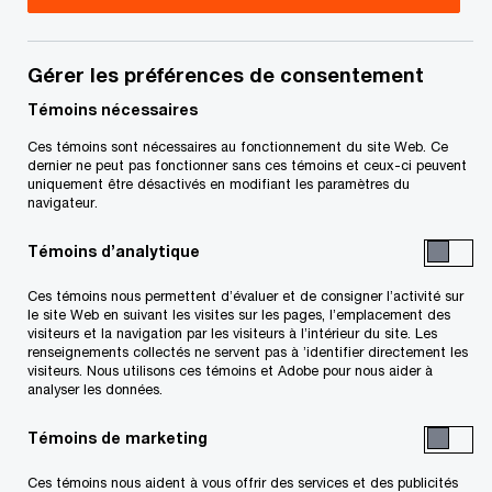
Gérer les préférences de consentement
Témoins nécessaires
En vedette
Ces témoins sont nécessaires au fonctionnement du site Web. Ce
dernier ne peut pas fonctionner sans ces témoins et ceux-ci peuvent
uniquement être désactivés en modifiant les paramètres du
navigateur.
Témoins d’analytique
Ces témoins nous permettent d’évaluer et de consigner l’activité sur
le site Web en suivant les visites sur les pages, l’emplacement des
visiteurs et la navigation par les visiteurs à l’intérieur du site. Les
renseignements collectés ne servent pas à ’identifier directement les
visiteurs. Nous utilisons ces témoins et Adobe pour nous aider à
4,7 T$ US en infrastructures
analyser les données.
au Canada : le moment d'agir
Témoins de marketing
Ces témoins nous aident à vous offrir des services et des publicités
Rapport sur les infrastructures mondiales 2025–2050 –