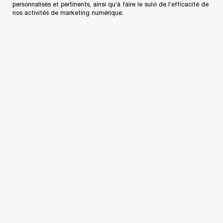
personnalisés et pertinents, ainsi qu’à faire le suivi de l’efficacité de
Perspective canadienne
nos activités de marketing numérique.
Mise à jour économique du
printemps 2026
Lisez l’analyse de PwC Canada