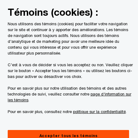
Skip
Skip
Témoins (cookies) :
to
to
content
footer
Nous utilisons des témoins (cookies) pour faciliter votre navigation
Nous aidons à filtrer le bruit autour de l’IA.
sur le site et continuer à y apporter des améliorations. Les témoins
Pour que vous
de navigation sont toujours actifs. Nous utilisons des témoins
d'analytique et de marketing pour avoir une meilleure idée du
puissiez
contenu qui vous intéresse et pour vous offrir une expérience
utilisateur plus personnalisée.
C'est à vous de décider si vous les acceptez ou non. Veuillez cliquer
résoudre les problèmes les plus importants.
sur le bouton « Accepter tous les témoins » ou utilisez les boutons ci-
bas pour activer ou désactiver vos choix.
En savoir plus
Pour en savoir plus sur notre utilisation des témoins et des autres
technologies de suivi, veuillez consulter notre
page d'information sur
les témoins
.
Pour en savoir plus, consultez notre
politique sur la confidentialité
.
Accepter tous les témoins