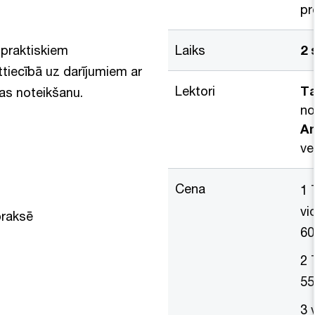
pr
praktiskiem
Laiks
2 
tiecībā uz darījumiem ar
Lektori
Ta
bas noteikšanu.
no
An
ve
Cena
1 
vi
praksē
60
2 
55
3 