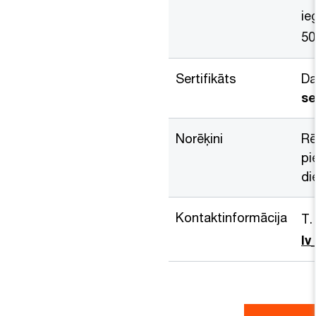
ie
50
Sertifikāts
Da
se
Norēķini
Rē
pi
di
Kontaktinformācija
T.
l