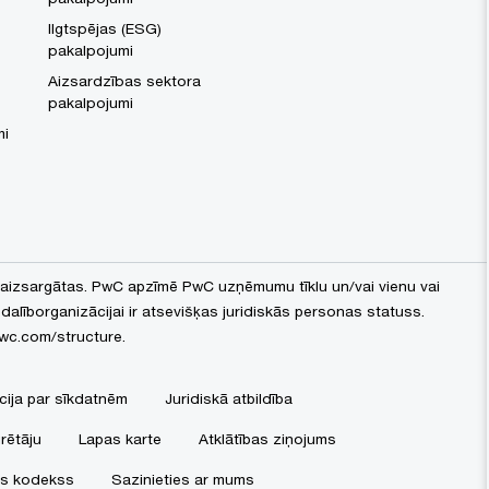
Ilgtspējas (ESG)
pakalpojumi
Aizsardzības sektora
pakalpojumi
mi
 aizsargātas. PwC apzīmē PwC uzņēmumu tīklu un/vai vienu vai
 dalīborganizācijai ir atsevišķas juridiskās personas statuss.
wc.com/structure
.
cija par sīkdatnēm
Juridiskā atbildība
rētāju
Lapas karte
Atklātības ziņojums
as kodekss
Sazinieties ar mums