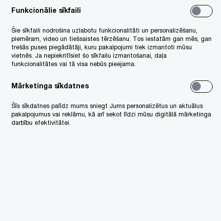
gāde
Funkcionālie sīkfaili
 EUR + PVN / katrs
Šie sīkfaili nodrošina uzlabotu funkcionalitāti un personalizēšanu,
piemēram, video un tiešsaistes tērzēšanu. Tos iestatām gan mēs, gan
trešās puses piegādātāji, kuru pakalpojumi tiek izmantoti mūsu
lībnieki saņem
PwC's Academy
vietnēs. Ja nepiekritīsiet šo sīkfailu izmantošanai, daļa
funkcionalitātes vai tā visa nebūs pieejama.
rtifikātu
par vebināra noklausīšanos.
Mārketinga sīkdatnes
ķinu nosūtām uz e-pastu, kas norādīts
Šīs sīkdatnes palīdz mums sniegt Jums personalizētus un aktuālus
eteikumā. Rēķina samaksas termiņš ir 14
pakalpojumus vai reklāmu, kā arī sekot līdzi mūsu digitālā mārketinga
enas no tā izrakstīšanas brīža.
darbību efektivitātei.
 +371 67094400
v_pwckursi@pwc.com