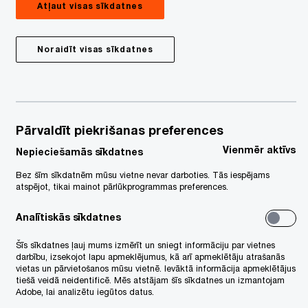
Atļaut visas sīkdatnes
ezentācijas materiālu.
stundas
Noraidīt visas sīkdatnes
tjana Koncevaja,
transfertcenu
daļas direktore, PwC Latvija
dis Vītols,
transfertcenu nodaļas
Pārvaldīt piekrišanas preferences
cākais projektu vadītājs, PwC Latvija
Vienmēr aktīvs
Nepieciešamās sīkdatnes
Bez šīm sīkdatnēm mūsu vietne nevar darboties. Tās iespējams
Transfertcenu (TC) vebināra
atspējot, tikai mainot pārlūkprogrammas preferences.
deoieraksta iegāde
Analītiskās sīkdatnes
 EUR + PVN
Šīs sīkdatnes ļauj mums izmērīt un sniegt informāciju par vietnes
TC vebināru videoierakstu iegāde
darbību, izsekojot lapu apmeklējumus, kā arī apmeklētāju atrašanās
vietas un pārvietošanos mūsu vietnē. Ievāktā informācija apmeklētājus
 EUR + PVN / katrs
tiešā veidā neidentificē. Mēs atstājam šīs sīkdatnes un izmantojam
Adobe, lai analizētu iegūtos datus.
vai vairāk TC vebināru videoierakstu