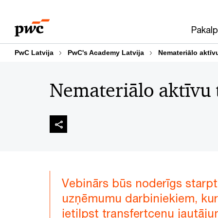
Skip
Skip
to
to
Pakalp
content
footer
PwC Latvija
PwC's Academy Latvija
Nemateriālo aktīv
Nemateriālo aktīvu 
Vebinārs būs noderīgs starp
uzņēmumu darbiniekiem, ku
ietilpst transfertcenu jautāj