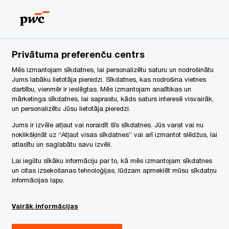
Latvia
LV
Search
Karjera
Privātuma preferenču centrs
Mēs izmantojam sīkdatnes, lai personalizētu saturu un nodrošinātu
Jums labāku lietotāja pieredzi. Sīkdatnes, kas nodrošina vietnes
darbību, vienmēr ir ieslēgtas. Mēs izmantojam analītikas un
mārketinga sīkdatnes, lai saprastu, kāds saturs interesē visvairāk,
un personalizētu Jūsu lietotāja pieredzi.
Jums ir izvēle atļaut vai noraidīt šīs sīkdatnes. Jūs varat vai nu
noklikšķināt uz “Atļaut visas sīkdatnes” vai arī izmantot slēdžus, lai
atlasītu un saglabātu savu izvēli.
Lai iegūtu sīkāku informāciju par to, kā mēs izmantojam sīkdatnes
un citas izsekošanas tehnoloģijas, lūdzam apmeklēt mūsu sīkdatņu
informācijas lapu.
deoieraksts
Vairāk informācijas
lībnieki pēc reģistrēšanās saņem
formāciju par vebināra videoierakstu un