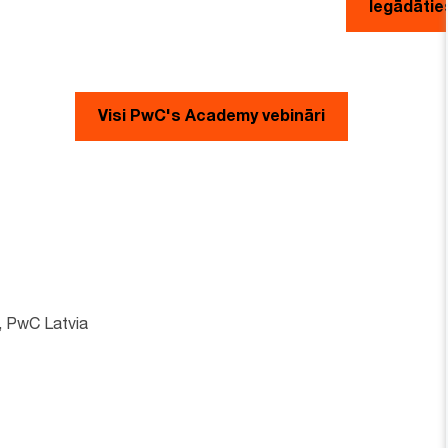
Iegādātie
Visi PwC's Academy vebināri
, PwC Latvia