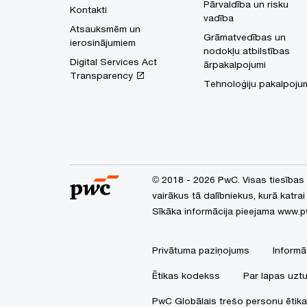
Pārvaldība un risku
Kontakti
vadība
Atsauksmēm un
Grāmatvedības un
ierosinājumiem
nodokļu atbilstības
Digital Services Act
ārpakalpojumi
Transparency
Tehnoloģiju pakalpoju
© 2018 - 2026 PwC. Visas tiesības
vairākus tā dalībniekus, kurā katrai
Sīkāka informācija pieejama
www.p
Privātuma paziņojums
Informā
Ētikas kodekss
Par lapas uztu
PwC Globālais trešo personu ētik