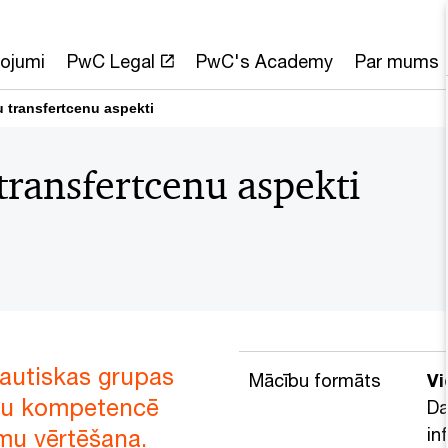
ojumi
PwC Legal
PwC's Academy
Par mums
u transfertcenu aspekti
transfertcenu aspekti
tautiskas grupas
Mācību formāts
Vi
ru kompetencē
Da
in
umu vērtēšana.