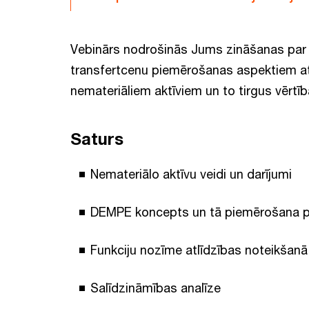
Vebinārs nodrošinās Jums zināšanas par 
transfertcenu piemērošanas aspektiem at
nemateriāliem aktīviem un to tirgus vērtī
Saturs
Nemateriālo aktīvu veidi un darījumi
DEMPE koncepts un tā piemērošana 
Funkciju nozīme atlīdzības noteikšanā
Salīdzināmības analīze