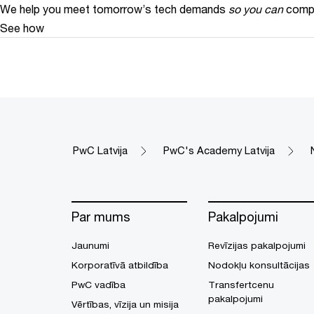
We help you meet tomorrow’s tech demands
so you can
compe
See how
PwC Latvija
PwC's Academy Latvija
Par mums
Pakalpojumi
Jaunumi
Revīzijas pakalpojumi
Korporatīvā atbildība
Nodokļu konsultācijas
PwC vadība
Transfertcenu
pakalpojumi
Vērtības, vīzija un misija