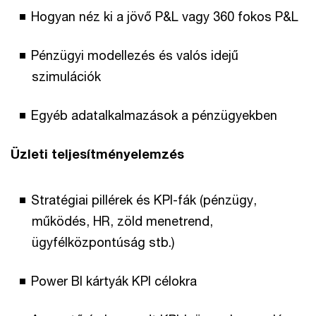
Hogyan néz ki a jövő P&L vagy 360 fokos P&L
Pénzügyi modellezés és valós idejű
szimulációk
Egyéb adatalkalmazások a pénzügyekben
Üzleti teljesítményelemzés
Stratégiai pillérek és KPI-fák (pénzügy,
működés, HR, zöld menetrend,
ügyfélközpontúság stb.)
Power BI kártyák KPI célokra