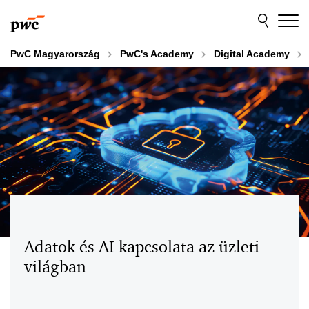
Skip
Skip
to
to
content
footer
PwC Magyarország
PwC's Academy
Digital Academy
Adatok és AI kapcsolata az üzleti
világban