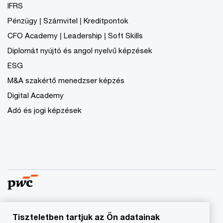
IFRS
Pénzügy | Számvitel | Kreditpontok
CFO Academy | Leadership | Soft Skills
Diplomát nyújtó és angol nyelvű képzések
ESG
M&A szakértő menedzser képzés
Digital Academy
Adó és jogi képzések
Tiszteletben tartjuk az Ön adatainak
© 2023 - 2026 PwC. Minden jog fenntartva. A „PwC”