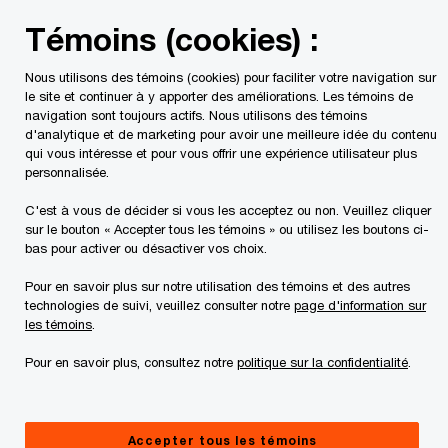
Skip
Skip
Témoins (cookies) :
to
to
content
footer
Nous utilisons des témoins (cookies) pour faciliter votre navigation sur
PwC Canada
Services
Services fiscaux
Publications 
le site et continuer à y apporter des améliorations. Les témoins de
navigation sont toujours actifs. Nous utilisons des témoins
d'analytique et de marketing pour avoir une meilleure idée du contenu
Point de vue fiscal : Le
qui vous intéresse et pour vous offrir une expérience utilisateur plus
personnalisée.
représentant au
C'est à vous de décider si vous les acceptez ou non. Veuillez cliquer
sur le bouton « Accepter tous les témoins » ou utilisez les boutons ci-
Commerce des États-
bas pour activer ou désactiver vos choix.
Pour en savoir plus sur notre utilisation des témoins et des autres
Unis déclenche de
technologies de suivi, veuillez consulter notre
page d'information sur
les témoins
.
nouvelles enquêtes au
Pour en savoir plus, consultez notre
politique sur la confidentialité
.
titre de l’article 301
Accepter tous les témoins