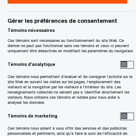
relativement à la
capacité excédentaire
Gérer les préférences de consentement
Témoins nécessaires
structurelle et au travail
Ces témoins sont nécessaires au fonctionnement du site Web. Ce
dernier ne peut pas fonctionner sans ces témoins et ceux-ci peuvent
forcé
uniquement être désactivés en modifiant les paramètres du navigateur.
Témoins d’analytique
24 mars, 2026
Ces témoins nous permettent d’évaluer et de consigner l’activité sur le
site Web en suivant les visites sur les pages, l’emplacement des
visiteurs et la navigation par les visiteurs à l’intérieur du site. Les
renseignements collectés ne servent pas à ’identifier directement les
visiteurs. Nous utilisons ces témoins et Adobe pour nous aider à
analyser les données.
Visitez notre Centre de ressources Tarifs et politiques commerciales
Témoins de marketing
Numéro 2026-13F
Ces témoins nous aident à vous offrir des services et des publicités
personnalisés et pertinents, ainsi qu’à faire le suivi de l’efficacité de