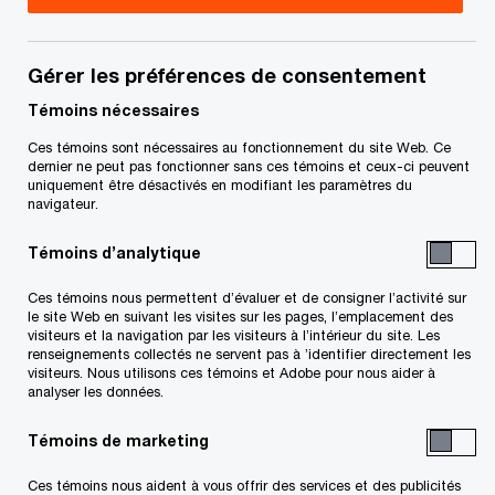
l’observation
commerciale pour
Gérer les préférences de consentement
Témoins nécessaires
juillet 2024
Ces témoins sont nécessaires au fonctionnement du site Web. Ce
dernier ne peut pas fonctionner sans ces témoins et ceux-ci peuvent
uniquement être désactivés en modifiant les paramètres du
23 juillet, 2024
navigateur.
Témoins d’analytique
Ces témoins nous permettent d’évaluer et de consigner l’activité sur
Numéro 2024-21F
le site Web en suivant les visites sur les pages, l’emplacement des
visiteurs et la navigation par les visiteurs à l’intérieur du site. Les
renseignements collectés ne servent pas à ’identifier directement les
En bref
visiteurs. Nous utilisons ces témoins et Adobe pour nous aider à
analyser les données.
Témoins de marketing
L’Agence des services frontaliers du Canada
(ASFC) a publié une liste à jour de ses cibles de
Ces témoins nous aident à vous offrir des services et des publicités