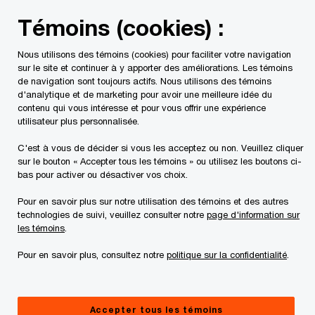
Skip
Skip
Témoins (cookies) :
to
to
content
footer
Nous utilisons des témoins (cookies) pour faciliter votre navigation
PwC Canada
Services
Services fiscaux
Publications 
sur le site et continuer à y apporter des améliorations. Les témoins
de navigation sont toujours actifs. Nous utilisons des témoins
d'analytique et de marketing pour avoir une meilleure idée du
Point de vue fiscal : Vos
contenu qui vous intéresse et pour vous offrir une expérience
utilisateur plus personnalisée.
marchandises sont-
C'est à vous de décider si vous les acceptez ou non. Veuillez cliquer
sur le bouton « Accepter tous les témoins » ou utilisez les boutons ci-
elles sur la liste?
bas pour activer ou désactiver vos choix.
Pour en savoir plus sur notre utilisation des témoins et des autres
L’ASFC publie les
technologies de suivi, veuillez consulter notre
page d'information sur
les témoins
.
priorités de
Pour en savoir plus, consultez notre
politique sur la confidentialité
.
vérification de
Accepter tous les témoins