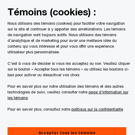
Skip
Skip
Témoins (cookies) :
to
to
content
footer
Nous utilisons des témoins (cookies) pour faciliter votre navigation
PwC Canada
Services
Services fiscaux
L’avenir de l
sur le site et continuer à y apporter des améliorations. Les témoins
de navigation sont toujours actifs. Nous utilisons des témoins
d'analytique et de marketing pour avoir une meilleure idée du
contenu qui vous intéresse et pour vous offrir une expérience
utilisateur plus personnalisée.
L’avenir de la fonction
C'est à vous de décider si vous les acceptez ou non. Veuillez cliquer
fiscale repensé
sur le bouton « Accepter tous les témoins » ou utilisez les boutons ci-
bas pour activer ou désactiver vos choix.
La fonction fiscale relève-t-elle les défis
Pour en savoir plus sur notre utilisation des témoins et des autres
technologies de suivi, veuillez consulter notre
page d'information sur
actuels tout en se préparant à ceux à
les témoins
.
venir?
Pour en savoir plus, consultez notre
politique sur la confidentialité
.
Accepter tous les témoins