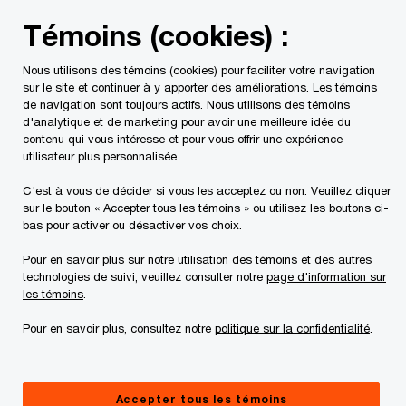
Skip
Skip
Témoins (cookies) :
to
to
content
footer
Nous utilisons des témoins (cookies) pour faciliter votre navigation
PwC Canada
Services
Services fiscaux
Impôt des so
sur le site et continuer à y apporter des améliorations. Les témoins
de navigation sont toujours actifs. Nous utilisons des témoins
d'analytique et de marketing pour avoir une meilleure idée du
Pathfinderᵐᶜ:
contenu qui vous intéresse et pour vous offrir une expérience
utilisateur plus personnalisée.
Communiquer avec nous
C'est à vous de décider si vous les acceptez ou non. Veuillez cliquer
sur le bouton « Accepter tous les témoins » ou utilisez les boutons ci-
bas pour activer ou désactiver vos choix.
Pour en savoir plus sur notre utilisation des témoins et des autres
technologies de suivi, veuillez consulter notre
page d'information sur
L'équipe
Par bureau
les témoins
.
Pour en savoir plus, consultez notre
politique sur la confidentialité
.
Melanie Campbell
Accepter tous les témoins