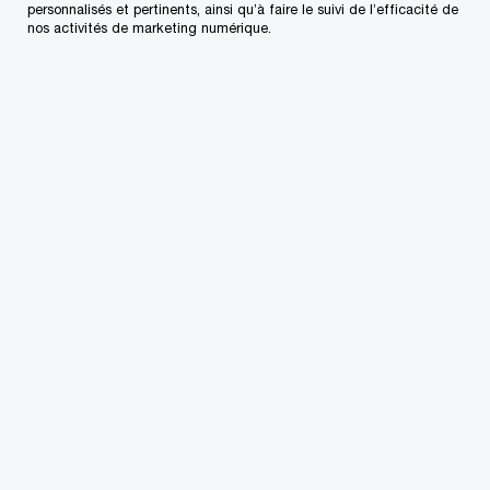
personnalisés et pertinents, ainsi qu’à faire le suivi de l’efficacité de
nos activités de marketing numérique.
Associé, Impôt des sociétés
canadiennes et fiscalité
internationale, Toronto, PwC
Canada
+1 416 815 5226
Courriel
Jason Sartore
CPA
Associé, Montréal, PwC Canada
+1 514 205-5106
Courriel
Robert Sousa