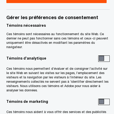
Leader, Services fiscaux –
Colombie-Britannique, Vancouver,
PwC Canada
Gérer les préférences de consentement
+1 778 999-4380
Témoins nécessaires
Courriel
Ces témoins sont nécessaires au fonctionnement du site Web. Ce
dernier ne peut pas fonctionner sans ces témoins et ceux-ci peuvent
uniquement être désactivés en modifiant les paramètres du
navigateur.
Laura Eldridge
Témoins d’analytique
Associée, Leader nationale, Impôt
Ces témoins nous permettent d’évaluer et de consigner l’activité sur
à l’emploi et Paie, Région de
le site Web en suivant les visites sur les pages, l’emplacement des
l'Atlantique, PwC Canada
visiteurs et la navigation par les visiteurs à l’intérieur du site. Les
+1 902 428 2417
renseignements collectés ne servent pas à ’identifier directement les
visiteurs. Nous utilisons ces témoins et Adobe pour nous aider à
Courriel
analyser les données.
Témoins de marketing
Ryan Hoday
Ces témoins nous aident à vous offrir des services et des publicités