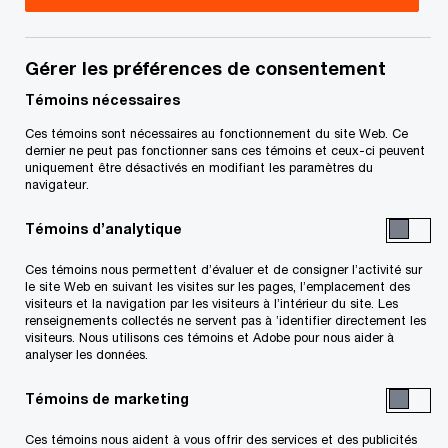
Robert Sousa est un directeur principal au sein
des Services fiscaux de PwC Canada. M. Sousa
Gérer les préférences de consentement
possède plus de 20 ans d’expérience en services
Témoins nécessaires
fiscaux. Il se spécialise en impôt des sociétés au
Ces témoins sont nécessaires au fonctionnement du site Web. Ce
dernier ne peut pas fonctionner sans ces témoins et ceux-ci peuvent
Canada. Il travaille auprès des filiales canadiennes
uniquement être désactivés en modifiant les paramètres du
de multinationales, principalement dans les
navigateur.
secteurs du commerce de détail et des produits
Témoins d’analytique
industriels. Il a de l’expérience en planification
Ces témoins nous permettent d’évaluer et de consigner l’activité sur
fiscale transfrontalière, en acquisitions, en
le site Web en suivant les visites sur les pages, l’emplacement des
visiteurs et la navigation par les visiteurs à l’intérieur du site. Les
désinvestissements, en restructuration
renseignements collectés ne servent pas à ’identifier directement les
d’entreprises et dans d’autres domaines de
visiteurs. Nous utilisons ces témoins et Adobe pour nous aider à
analyser les données.
planification et d’observation fiscale affectant les
sociétés au Canada. Il joue également un rôle de
Témoins de marketing
premier plan dans l’équipe PathfinderMC de PwC
Ces témoins nous aident à vous offrir des services et des publicités