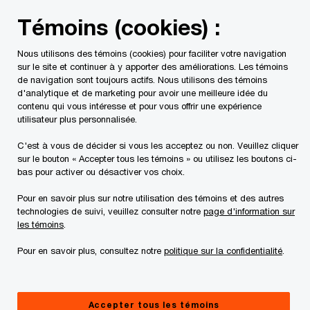
Skip
Skip
Témoins (cookies) :
to
to
content
footer
Nous utilisons des témoins (cookies) pour faciliter votre navigation
PwC Canada
Contacts
r
Robert Sousa
sur le site et continuer à y apporter des améliorations. Les témoins
de navigation sont toujours actifs. Nous utilisons des témoins
d'analytique et de marketing pour avoir une meilleure idée du
contenu qui vous intéresse et pour vous offrir une expérience
utilisateur plus personnalisée.
C'est à vous de décider si vous les acceptez ou non. Veuillez cliquer
sur le bouton « Accepter tous les témoins » ou utilisez les boutons ci-
bas pour activer ou désactiver vos choix.
Pour en savoir plus sur notre utilisation des témoins et des autres
technologies de suivi, veuillez consulter notre
page d'information sur
les témoins
.
Pour en savoir plus, consultez notre
politique sur la confidentialité
.
Robert Sousa
Directeur principal, PwC Canada
Accepter tous les témoins