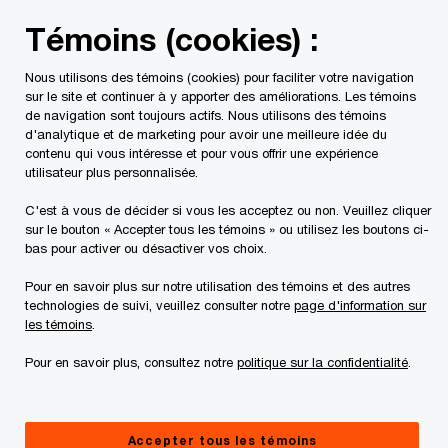
Skip
Skip
Témoins (cookies) :
to
to
content
footer
Nous utilisons des témoins (cookies) pour faciliter votre navigation
PwC Canada
Services
Services fiscaux
Impôt des so
sur le site et continuer à y apporter des améliorations. Les témoins
de navigation sont toujours actifs. Nous utilisons des témoins
d'analytique et de marketing pour avoir une meilleure idée du
Impôt des sociétés
contenu qui vous intéresse et pour vous offrir une expérience
utilisateur plus personnalisée.
C'est à vous de décider si vous les acceptez ou non. Veuillez cliquer
sur le bouton « Accepter tous les témoins » ou utilisez les boutons ci-
bas pour activer ou désactiver vos choix.
Pour en savoir plus sur notre utilisation des témoins et des autres
technologies de suivi, veuillez consulter notre
page d'information sur
L'équipe
Par bureau
les témoins
.
Pour en savoir plus, consultez notre
politique sur la confidentialité
.
Brenda Belliveau
Accepter tous les témoins