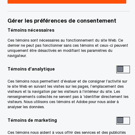
CPA, CA
Leader, Opérations fiscales,
Gérer les préférences de consentement
Halifax, PwC Canada
+1 613 755 4346
Témoins nécessaires
Courriel
Ces témoins sont nécessaires au fonctionnement du site Web. Ce
dernier ne peut pas fonctionner sans ces témoins et ceux-ci peuvent
uniquement être désactivés en modifiant les paramètres du
navigateur.
Tanya Hill-Larivière
Témoins d’analytique
Leader, Solutions fiscales pour
Ces témoins nous permettent d’évaluer et de consigner l’activité sur
entreprises, Ottawa, PwC Canada
le site Web en suivant les visites sur les pages, l’emplacement des
visiteurs et la navigation par les visiteurs à l’intérieur du site. Les
+1 613 859 1156
renseignements collectés ne servent pas à ’identifier directement les
Courriel
visiteurs. Nous utilisons ces témoins et Adobe pour nous aider à
analyser les données.
Témoins de marketing
Éric Labelle
Ces témoins nous aident à vous offrir des services et des publicités