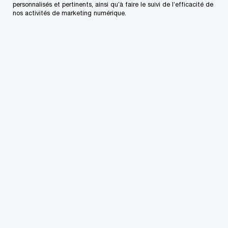
personnalisés et pertinents, ainsi qu’à faire le suivi de l’efficacité de
LL.L
nos activités de marketing numérique.
Associé, Fiscalité internationale,
Montréal, PwC Canada
Courriel
Vik Sachdev
CPA, CA
Leader régional du programme
Conseils de gouvernance, associé,
leader en technologie fiscale,
Toronto, PwC Canada
+1 416 303 2424
Courriel