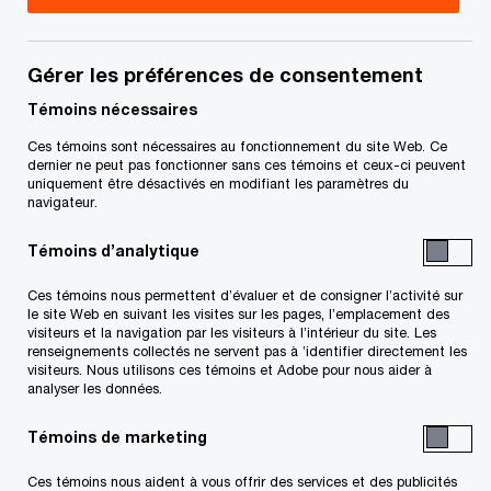
fiscaux, PwC Canada
Danny est associé directeur et leader des
Gérer les préférences de consentement
Services fiscaux du bureau de Winnipeg de PwC
Témoins nécessaires
Canada.
Ces témoins sont nécessaires au fonctionnement du site Web. Ce
dernier ne peut pas fonctionner sans ces témoins et ceux-ci peuvent
uniquement être désactivés en modifiant les paramètres du
À titre d’associé au sein des Services fiscaux de
navigateur.
PwC Canada, Danny assure la prestation en
Témoins d’analytique
temps opportun de services-conseils fiscaux
novateurs et pratiques aux clients du cabinet. Il
Ces témoins nous permettent d’évaluer et de consigner l’activité sur
le site Web en suivant les visites sur les pages, l’emplacement des
agit comme conseiller d’affaires de confiance et
visiteurs et la navigation par les visiteurs à l’intérieur du site. Les
renseignements collectés ne servent pas à ’identifier directement les
cherche à bien comprendre les besoins, les défis
visiteurs. Nous utilisons ces témoins et Adobe pour nous aider à
et les opportunités de ses clients, pour les aider à
analyser les données.
réussir.
Témoins de marketing
Il a travaillé sur un large éventail de questions
Ces témoins nous aident à vous offrir des services et des publicités