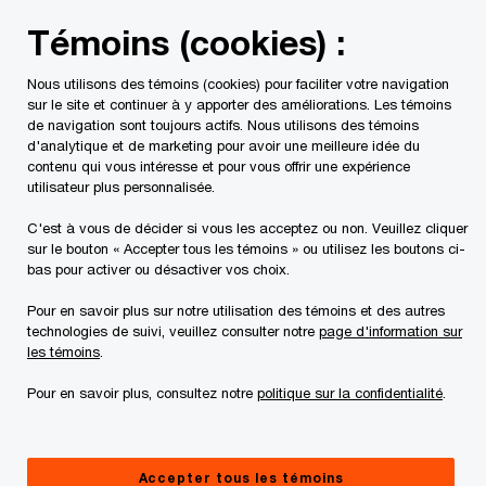
Skip
Skip
Témoins (cookies) :
to
to
content
footer
Nous utilisons des témoins (cookies) pour faciliter votre navigation
PwC Canada
Contacts
Danny Wright
sur le site et continuer à y apporter des améliorations. Les témoins
de navigation sont toujours actifs. Nous utilisons des témoins
d'analytique et de marketing pour avoir une meilleure idée du
contenu qui vous intéresse et pour vous offrir une expérience
utilisateur plus personnalisée.
C'est à vous de décider si vous les acceptez ou non. Veuillez cliquer
sur le bouton « Accepter tous les témoins » ou utilisez les boutons ci-
bas pour activer ou désactiver vos choix.
Pour en savoir plus sur notre utilisation des témoins et des autres
technologies de suivi, veuillez consulter notre
page d'information sur
les témoins
.
Pour en savoir plus, consultez notre
politique sur la confidentialité
.
Danny Wright
Leader responsable du bureau de Winnipeg et des Services
Accepter tous les témoins