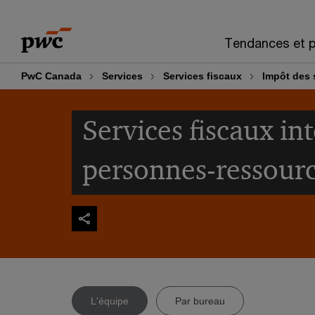
Skip
Skip
to
to
Tendances et p
content
footer
PwC Canada
Services
Services fiscaux
Impôt des 
Services fiscaux in
personnes-ressour
L'équipe
Par bureau