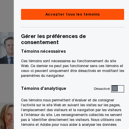
Accepter tous les témoins
Simon Lamarche
Gérer les préférences de
consentement
Associé, Fiscalité
Témoins nécessaires
internationale, Montreal, PwC
Canada
Ces témoins sont nécessaires au fonctionnement du site
Web. Ce dernier ne peut pas fonctionner sans ces témoins et
+1 514 205 5143
ceux-ci peuvent uniquement être désactivés en modifiant les
paramètres du navigateur.
Courriel
Témoins d’analytique
Désactivé
Ces témoins nous permettent d’évaluer et de consigner
l’activité sur le site Web en suivant les visites sur les pages,
Kara Selby
l’emplacement des visiteurs et la navigation par les visiteurs
à l’intérieur du site. Les renseignements collectés ne servent
CA
pas à ’identifier directement les visiteurs. Nous utilisons ces
Leader, Marchés fiscaux,
témoins et Adobe pour nous aider à analyser les données.