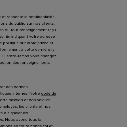
 et respecte la confidentialité
ons du public sur nos clients.
ion ou tout renseignement reçu
eb. En indiquant votre adresse
re
politique sur la vie privée
et
formément à cette dernière (y
). Si entre-temps vous changez
tection des renseignements
pect des normes
itiques internes. Notre
code de
otre mission et nos valeurs
employés, les clients et nos
é à signaler les
es. Nous avons tous la
pations en toute bonne foi et