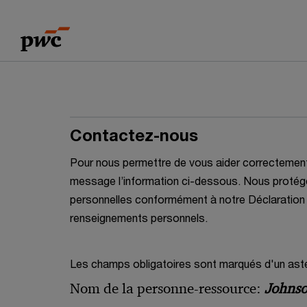
Skip
Skip
to
to
content
footer
Contactez-nous
Pour nous permettre de vous aider correctement, 
message l’information ci-dessous. Nous proté
personnelles conformément à notre Déclaration 
renseignements personnels.
Les champs obligatoires sont marqués d'un asté
Nom de la personne-ressource:
Johnso