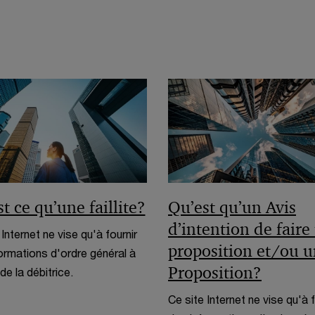
s
u
n
e
n
o
u
v
e
l
t ce qu’une faillite?
Qu’est qu’un Avis
l
d’intention de faire
e
 Internet ne vise qu'à fournir
f
proposition et/ou 
ormations d'ordre général à
e
Proposition?
de la débitrice.
n
Ce site Internet ne vise qu'à f
ê