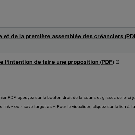
lite et de la première assemblée des créanciers (PD
S
e l'intention de faire une proposition (PDF)
’
o
u
v
ier PDF, appuyez sur le bouton droit de la souris et glissez celle-ci j
r
 link » ou « save target as ». Pour le visualiser, cliquez sur le lien à 
e
d
a
n