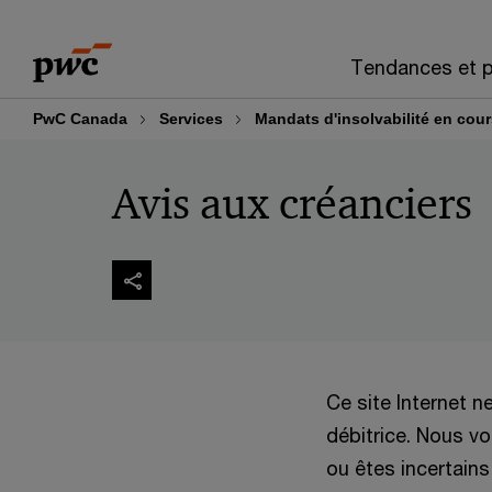
Skip
Skip
to
to
Tendances et p
content
footer
PwC Canada
Services
Mandats d'insolvabilité en cou
Avis aux créanciers
Ce site Internet n
débitrice. Nous v
ou êtes incertains