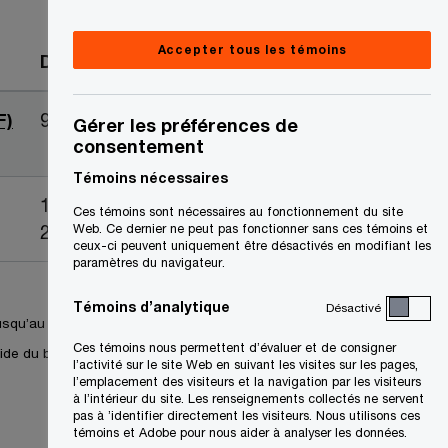
Accepter tous les témoins
Date
S
F)
9 Juin 2025
Gérer les préférences de
consentement
’
o
Témoins nécessaires
u
18 Dec
Ces témoins sont nécessaires au fonctionnement du site
v
Web. Ce dernier ne peut pas fonctionner sans ces témoins et
2024
ceux-ci peuvent uniquement être désactivés en modifiant les
r
paramètres du navigateur.
e
d
Témoins d’analytique
Désactivé
usqu’au lien ci-dessus,
a
Ces témoins nous permettent d’évaluer et de consigner
l’aide du bouton gauche
n
l’activité sur le site Web en suivant les visites sur les pages,
l’emplacement des visiteurs et la navigation par les visiteurs
s
à l’intérieur du site. Les renseignements collectés ne servent
u
pas à ’identifier directement les visiteurs. Nous utilisons ces
témoins et Adobe pour nous aider à analyser les données.
n