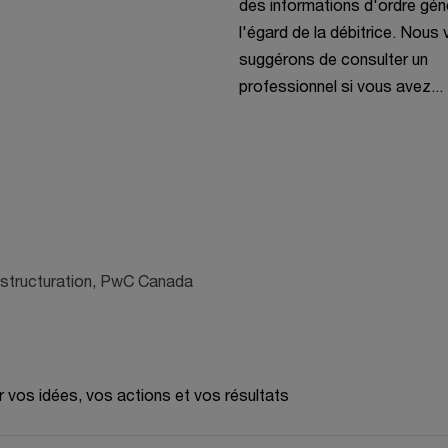
des informations d'ordre gén
t
l'égard de la débitrice. Nous
r
suggérons de consulter un
e
professionnel si vous avez...
 restructuration, PwC Canada
r vos idées, vos actions et vos résultats