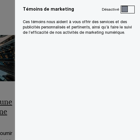
e
Témoins de marketing
Désactivé
n
Ces témoins nous aident à vous offrir des services et des
o
publicités personnalisés et pertinents, ainsi qu’à faire le suivi
u
de l’efficacité de nos activités de marketing numérique.
v
e
l
l
e
f
Qu’est-ce qu’une mise
e
n
 une
sous séquestre
ê
une
intérimaire ?
t
Ce site Internet ne vise qu'à fournir
r
des informations d'ordre général à
ournir
e