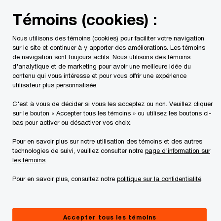
Skip
Skip
Témoins (cookies) :
to
to
content
footer
Nous utilisons des témoins (cookies) pour faciliter votre navigation
PwC Canada
Services
Mandats d'insolvabilité en cours
sur le site et continuer à y apporter des améliorations. Les témoins
de navigation sont toujours actifs. Nous utilisons des témoins
d'analytique et de marketing pour avoir une meilleure idée du
Réclamation
contenu qui vous intéresse et pour vous offrir une expérience
utilisateur plus personnalisée.
C'est à vous de décider si vous les acceptez ou non. Veuillez cliquer
sur le bouton « Accepter tous les témoins » ou utilisez les boutons ci-
bas pour activer ou désactiver vos choix.
Pour en savoir plus sur notre utilisation des témoins et des autres
technologies de suivi, veuillez consulter notre
page d'information sur
This page is for information purposes only and
les témoins
.
you should consult your professional adviser if
Pour en savoir plus, consultez notre
politique sur la confidentialité
.
you have any questions or are uncertain as to
your rights or obligations.
Accepter tous les témoins