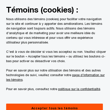
Skip
Skip
Témoins (cookies) :
to
to
content
footer
Nous utilisons des témoins (cookies) pour faciliter votre navigation
PwC Canada
Services
Mandats d'insolvabilité en cours
sur le site et continuer à y apporter des améliorations. Les témoins
de navigation sont toujours actifs. Nous utilisons des témoins
d'analytique et de marketing pour avoir une meilleure idée du
Documents légaux
contenu qui vous intéresse et pour vous offrir une expérience
utilisateur plus personnalisée.
C'est à vous de décider si vous les acceptez ou non. Veuillez cliquer
sur le bouton « Accepter tous les témoins » ou utilisez les boutons ci-
bas pour activer ou désactiver vos choix.
Pour en savoir plus sur notre utilisation des témoins et des autres
technologies de suivi, veuillez consulter notre
page d'information sur
This page is for information purposes only and
les témoins
.
you should consult your professional adviser if
Pour en savoir plus, consultez notre
politique sur la confidentialité
.
you have any questions or are uncertain as to
your rights or obligations.
Accepter tous les témoins