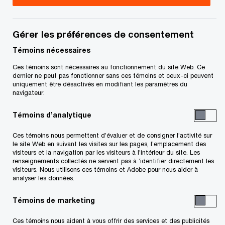
Title
Date
Gérer les préférences de consentement
S
Décision de l’OPC (PDF)
2022-07-20
’
Témoins nécessaires
o
Ces témoins sont nécessaires au fonctionnement du site Web. Ce
u
dernier ne peut pas fonctionner sans ces témoins et ceux-ci peuvent
uniquement être désactivés en modifiant les paramètres du
v
navigateur.
Related Content
r
e
Témoins d’analytique
d
a
Ces témoins nous permettent d’évaluer et de consigner l’activité sur
le site Web en suivant les visites sur les pages, l’emplacement des
n
visiteurs et la navigation par les visiteurs à l’intérieur du site. Les
s
renseignements collectés ne servent pas à ’identifier directement les
visiteurs. Nous utilisons ces témoins et Adobe pour nous aider à
u
analyser les données.
n
e
Témoins de marketing
n
Ces témoins nous aident à vous offrir des services et des publicités
o