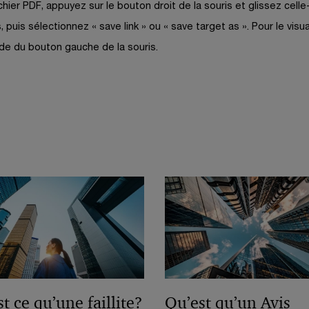
n
s
n
u
chier PDF, appuyez sur le bouton droit de la souris et glissez celle-
l
o
u
v
ê
, puis sélectionnez « save link » ou « save target as ». Pour le visua
l
u
n
r
t
’aide du bouton gauche de la souris.
e
v
e
e
r
f
e
n
d
e
e
l
o
a
n
l
u
n
ê
e
v
s
t
f
e
u
r
e
l
n
e
n
l
e
ê
e
n
t
f
o
r
e
u
e
n
v
ê
e
t ce qu’une faillite?
Qu’est qu’un Avis
t
l