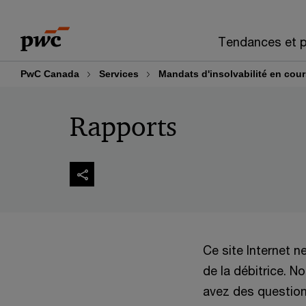
Skip
Skip
to
to
Tendances et p
content
footer
PwC Canada
Services
Mandats d'insolvabilité en cou
Rapports
Ce site Internet n
de la débitrice. 
avez des questions