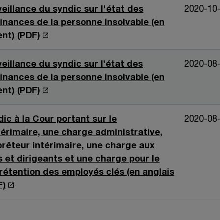
n
o
eillance du syndic sur l'état des
2020-10
s
u
 finances de la personne insolvable (en
u
v
S
nt) (PDF)
r
n
’
e
e
o
eillance du syndic sur l’état des
2020-08
d
u
n
 finances de la personne insolvable (en
a
v
S
nt) (PDF)
o
n
r
’
u
s
e
o
ic à la Cour portant sur le
2020-08
v
u
d
u
érimaire, une charge administrative,
e
n
a
v
rêteur intérimaire, une charge aux
l
e
n
r
 et dirigeants et une charge pour le
l
n
s
e
étention des employés clés (en anglais
o
e
u
d
S
F)
u
f
n
a
’
v
e
e
n
o
e