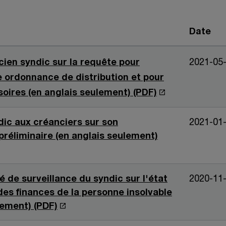
Date
cien syndic sur la requête pour
2021-05
e ordonnance de distribution et pour
S
oires (en anglais seulement) (PDF)
’
ic aux créanciers sur son
o
2021-01
préliminaire (en anglais seulement)
u
v
r
de surveillance du syndic sur l'état
2020-11
e
 des finances de la personne insolvable
d
S
lement) (PDF)
a
’