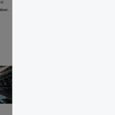
ci
liser,
Qu’est-ce qu’une mise