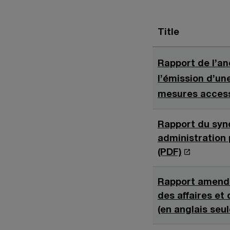
Title
Rapport de l’an
l’émission d’un
mesures access
Rapport du synd
administration 
S
(PDF)
’
o
Rapport amendé 
u
des affaires et
v
(en anglais seu
r