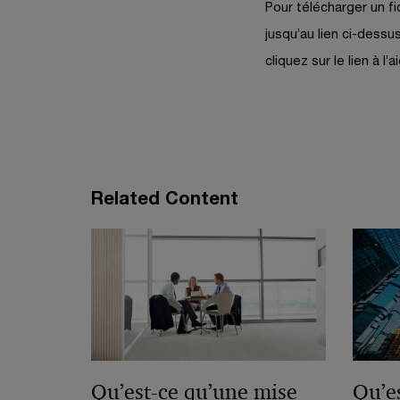
Pour télécharger un fi
e
jusqu’au lien ci-dessus
n
cliquez sur le lien à l
ê
t
r
e
Related Content
Qu’est-ce qu’une mise
Qu’es