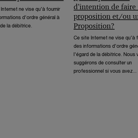
r
d’intention de faire
l
 Internet ne vise qu'à fournir
e
e
proposition et/ou 
ormations d'ordre général à
f
Proposition?
de la débitrice.
e
Ce site Internet ne vise qu'à f
n
des informations d'ordre gén
ê
l'égard de la débitrice. Nous
t
suggérons de consulter un
r
professionnel si vous avez...
e