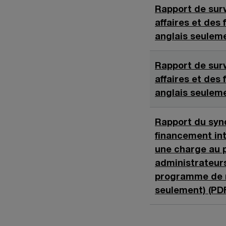
e
Rapport de surv
d
affaires et des
a
anglais seuleme
n
s
Rapport de surv
u
affaires et des
n
anglais seuleme
e
n
Rapport du synd
o
financement int
u
une charge au p
v
administrateurs
e
programme de r
l
seulement) (PD
l
e
f