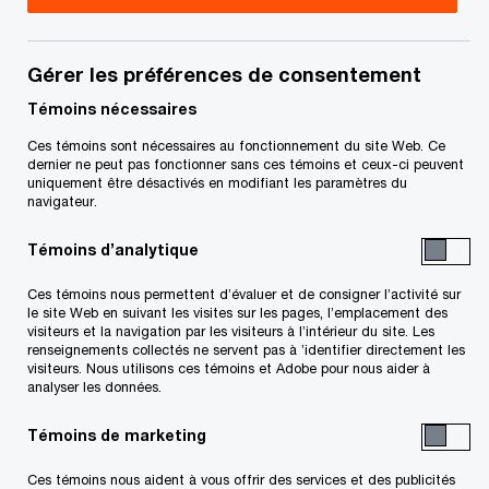
Title
Date
Gérer les préférences de consentement
Témoins nécessaires
Avis de la faillite et de la première
2021-
S
assemblée des créanciers (PDF)
01-14
Ces témoins sont nécessaires au fonctionnement du site Web. Ce
’
dernier ne peut pas fonctionner sans ces témoins et ceux-ci peuvent
uniquement être désactivés en modifiant les paramètres du
o
Avis de dépôt de l’intention de faire
2020-
navigateur.
u
S
une proposition - Fournisseurs (PDF)
08-05
v
Témoins d’analytique
’
r
o
Avis de dépôt de l’intention de faire
2020-
Ces témoins nous permettent d’évaluer et de consigner l’activité sur
e
u
S
une proposition - Employés (PDF)
08-05
le site Web en suivant les visites sur les pages, l’emplacement des
d
visiteurs et la navigation par les visiteurs à l’intérieur du site. Les
v
’
renseignements collectés ne servent pas à ’identifier directement les
a
r
o
visiteurs. Nous utilisons ces témoins et Adobe pour nous aider à
Pour télécharger un fichier PDF, appuyez sur le bouton droit
n
e
analyser les données.
u
s
de la souris et glissez celle-ci jusqu’au lien ci-dessus, puis
d
v
Témoins de marketing
u
a
sélectionnez « save link » ou « save target as ». Pour le
r
n
n
e
visualiser, cliquez sur le lien à l’aide du bouton gauche de la
Ces témoins nous aident à vous offrir des services et des publicités