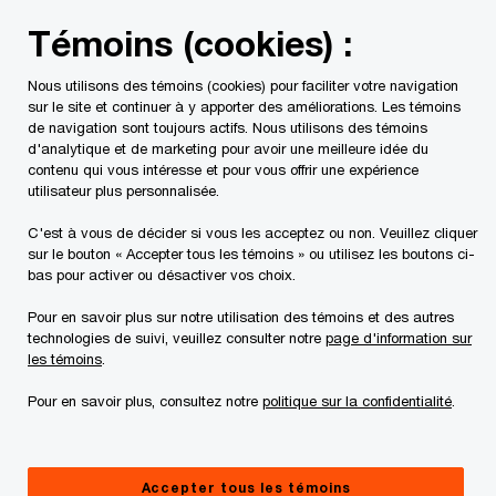
Skip
Skip
Témoins (cookies) :
to
to
content
footer
Nous utilisons des témoins (cookies) pour faciliter votre navigation
PwC Canada
Services
Mandats d'insolvabilité en cours
sur le site et continuer à y apporter des améliorations. Les témoins
de navigation sont toujours actifs. Nous utilisons des témoins
d'analytique et de marketing pour avoir une meilleure idée du
Avis aux créanciers
contenu qui vous intéresse et pour vous offrir une expérience
utilisateur plus personnalisée.
C'est à vous de décider si vous les acceptez ou non. Veuillez cliquer
sur le bouton « Accepter tous les témoins » ou utilisez les boutons ci-
bas pour activer ou désactiver vos choix.
Pour en savoir plus sur notre utilisation des témoins et des autres
technologies de suivi, veuillez consulter notre
page d'information sur
Ce site Internet ne vise qu'à fournir des
les témoins
.
informations d'ordre général à l'égard de la
Pour en savoir plus, consultez notre
politique sur la confidentialité
.
débitrice. Nous vous suggérons de consulter un
professionnel si vous avez des questions ou êtes
incertains à l'égard de vos droits et obligations.
Accepter tous les témoins