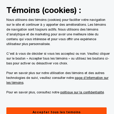
Skip
Skip
Témoins (cookies) :
to
to
content
footer
Nous utilisons des témoins (cookies) pour faciliter votre navigation
PwC Canada
Services
Mandats d'insolvabilité en cours
sur le site et continuer à y apporter des améliorations. Les témoins
de navigation sont toujours actifs. Nous utilisons des témoins
d'analytique et de marketing pour avoir une meilleure idée du
Requêtes et ordonnances
contenu qui vous intéresse et pour vous offrir une expérience
utilisateur plus personnalisée.
C'est à vous de décider si vous les acceptez ou non. Veuillez cliquer
sur le bouton « Accepter tous les témoins » ou utilisez les boutons ci-
bas pour activer ou désactiver vos choix.
Pour en savoir plus sur notre utilisation des témoins et des autres
technologies de suivi, veuillez consulter notre
page d'information sur
Ce site Internet ne vise qu'à fournir des
les témoins
.
informations d'ordre général à l'égard de la
Pour en savoir plus, consultez notre
politique sur la confidentialité
.
débitrice. Nous vous suggérons de consulter un
professionnel si vous avez des questions ou êtes
incertains à l'égard de vos droits et obligations.
Accepter tous les témoins