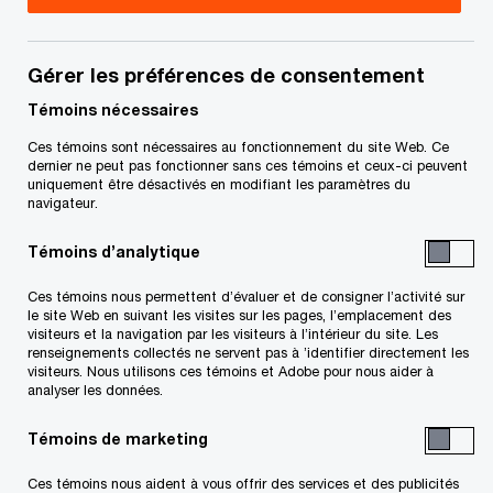
Title
Date
Gérer les préférences de consentement
S
Témoins nécessaires
Ordonnance de distribution (PDF)
2025-
’
03-28
Ces témoins sont nécessaires au fonctionnement du site Web. Ce
o
dernier ne peut pas fonctionner sans ces témoins et ceux-ci peuvent
uniquement être désactivés en modifiant les paramètres du
u
Ordonnance d’approbation et de
2025-
navigateur.
v
S
dévolution (PDF)
03-28
r
Témoins d’analytique
’
e
o
Demande du Séquestre pour une
2025-
Ces témoins nous permettent d’évaluer et de consigner l’activité sur
d
u
ordonnance d’approbation et de
03-25
le site Web en suivant les visites sur les pages, l’emplacement des
a
visiteurs et la navigation par les visiteurs à l’intérieur du site. Les
v
dévolution et pour une ordonnance de
renseignements collectés ne servent pas à ’identifier directement les
n
r
S
distribution (PDF)
visiteurs. Nous utilisons ces témoins et Adobe pour nous aider à
s
e
analyser les données.
’
u
d
o
S
Procès-verbal d'audience (PDF)
2024-
Témoins de marketing
n
a
u
’
11-28
e
n
v
Ces témoins nous aident à vous offrir des services et des publicités
o