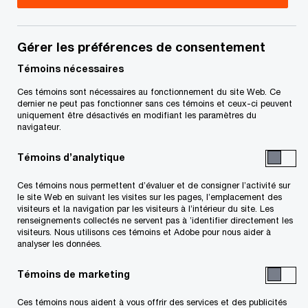
Title
Date
Gérer les préférences de consentement
Témoins nécessaires
Certificat de clôture du Contrôleur
2020-08-
S
(PDF)
12
Ces témoins sont nécessaires au fonctionnement du site Web. Ce
’
dernier ne peut pas fonctionner sans ces témoins et ceux-ci peuvent
uniquement être désactivés en modifiant les paramètres du
o
Pour télécharger un fichier PDF, appuyez sur le bouton droit
navigateur.
u
de la souris et glissez celle-ci jusqu’au lien ci-dessus, puis
v
Témoins d’analytique
sélectionnez « save link » ou « save target as ». Pour le
r
Ces témoins nous permettent d’évaluer et de consigner l’activité sur
e
visualiser, cliquez sur le lien à l’aide du bouton gauche de la
le site Web en suivant les visites sur les pages, l’emplacement des
d
visiteurs et la navigation par les visiteurs à l’intérieur du site. Les
souris.
renseignements collectés ne servent pas à ’identifier directement les
a
visiteurs. Nous utilisons ces témoins et Adobe pour nous aider à
n
analyser les données.
s
Related Content
Témoins de marketing
u
n
Ces témoins nous aident à vous offrir des services et des publicités