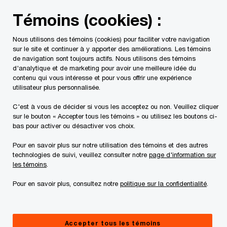
Skip
Skip
Témoins (cookies) :
to
to
content
footer
Nous utilisons des témoins (cookies) pour faciliter votre navigation
PwC Canada
Services
Mandats d'insolvabilité en cours
sur le site et continuer à y apporter des améliorations. Les témoins
de navigation sont toujours actifs. Nous utilisons des témoins
d'analytique et de marketing pour avoir une meilleure idée du
Certificats du Contrôleur
contenu qui vous intéresse et pour vous offrir une expérience
utilisateur plus personnalisée.
C'est à vous de décider si vous les acceptez ou non. Veuillez cliquer
sur le bouton « Accepter tous les témoins » ou utilisez les boutons ci-
bas pour activer ou désactiver vos choix.
Pour en savoir plus sur notre utilisation des témoins et des autres
technologies de suivi, veuillez consulter notre
page d'information sur
Ce site Internet ne vise qu'à fournir des
les témoins
.
informations d'ordre général à l'égard de la
Pour en savoir plus, consultez notre
politique sur la confidentialité
.
débitrice. Nous vous suggérons de consulter un
professionnel si vous avez des questions ou êtes
incertains à l'égard de vos droits et obligations.
Accepter tous les témoins