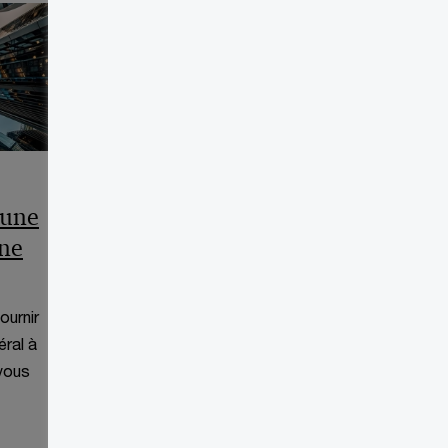
Qu’est-ce qu’une mise
 une
sous séquestre
une
intérimaire ?
Ce site Internet ne vise qu'à fournir
des informations d'ordre général à
ournir
l'égard de la débitrice. Nous vous
éral à
suggérons de consulter un
 vous
professionnel si vous avez...