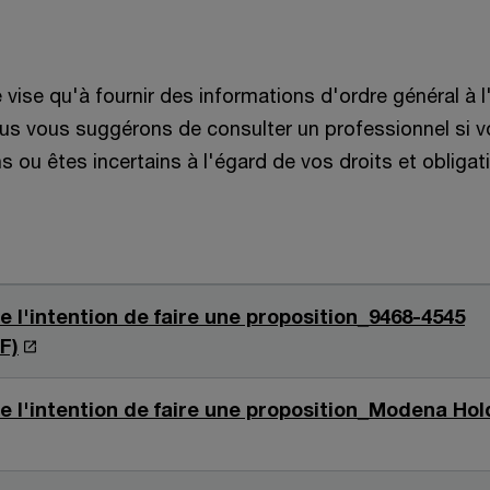
e vise qu'à fournir des informations d'ordre général à 
Nous vous suggérons de consulter un professionnel si 
 ou êtes incertains à l'égard de vos droits et obligat
e l'intention de faire une proposition_9468-4545
S
F)
’
o
e l'intention de faire une proposition_Modena Hol
u
v