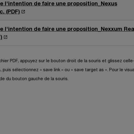
r
e l'intention de faire une proposition_Nexus
e
S
c. (PDF)
d
’
a
o
e l'intention de faire une proposition_Nexxum Rea
n
u
S
)
s
v
’
u
r
o
n
e
u
chier PDF, appuyez sur le bouton droit de la souris et glissez celle-
e
d
v
, puis sélectionnez « save link » ou « save target as ». Pour le visua
n
a
r
’aide du bouton gauche de la souris.
o
n
e
u
s
d
v
u
a
e
n
n
l
e
s
l
n
u
e
o
n