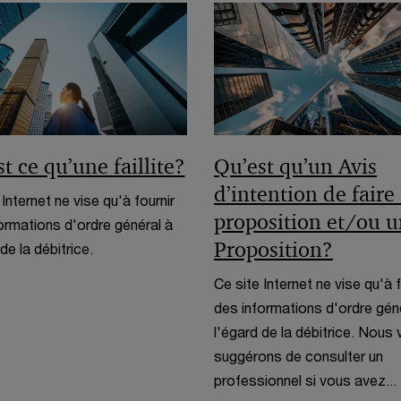
f
u
e
e
v
n
n
e
o
ê
l
u
t
l
v
r
e
e
e
t ce qu’une faillite?
Qu’est qu’un Avis
f
l
e
d’intention de faire
l
 Internet ne vise qu'à fournir
n
e
proposition et/ou 
ormations d'ordre général à
ê
f
Proposition?
de la débitrice.
t
e
Ce site Internet ne vise qu'à f
r
n
des informations d'ordre gén
e
ê
l'égard de la débitrice. Nous
t
suggérons de consulter un
r
professionnel si vous avez...
e