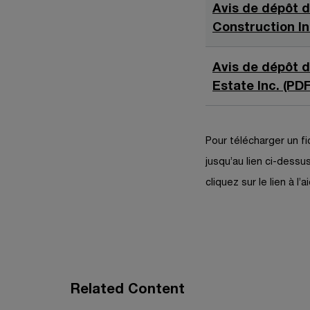
o
Avis de dépôt d
u
Construction In
v
r
Avis de dépôt d
e
Estate Inc. (PDF
d
a
n
Pour télécharger un fi
s
jusqu’au lien ci-dessus
u
cliquez sur le lien à l
n
e
n
o
u
v
Related Content
e