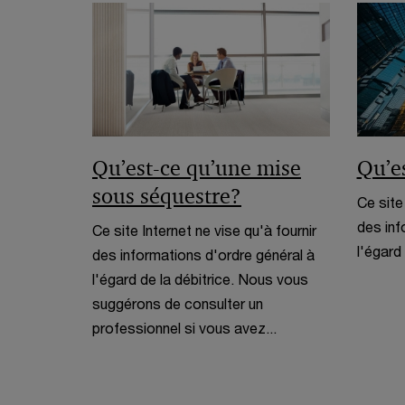
l
l
e
f
e
n
ê
Qu’est-ce qu’une mise
Qu’es
t
sous séquestre?
Ce site
r
des inf
Ce site Internet ne vise qu'à fournir
e
l'égard 
des informations d'ordre général à
l'égard de la débitrice. Nous vous
suggérons de consulter un
professionnel si vous avez...