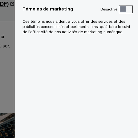
S
PDF)
2020-
Témoins de marketing
Désactivé
’
08-28
o
Ces témoins nous aident à vous offrir des services et des
publicités personnalisés et pertinents, ainsi qu’à faire le suivi
u
de l’efficacité de nos activités de marketing numérique.
v
ci
r
liser,
e
d
a
n
s
u
n
e
n
o
u