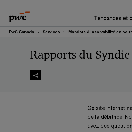
Skip
Skip
to
to
Tendances et p
content
footer
PwC Canada
Services
Mandats d'insolvabilité en cou
Rapports du Syndic
Ce site Internet n
de la débitrice. 
avez des questions