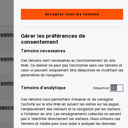
Accepter tous les témoins
Date
ersonne
2021-
Gérer les préférences de
consentement
01-07
Témoins nécessaires
ersonne
2020-
Ces témoins sont nécessaires au fonctionnement du site
Web. Ce dernier ne peut pas fonctionner sans ces témoins et
11-20
ceux-ci peuvent uniquement être désactivés en modifiant les
paramètres du navigateur.
ersonne
2020-
Témoins d’analytique
Désactivé
10-08
Ces témoins nous permettent d’évaluer et de consigner
l’activité sur le site Web en suivant les visites sur les pages,
inances
2020-
l’emplacement des visiteurs et la navigation par les visiteurs
à l’intérieur du site. Les renseignements collectés ne servent
08-28
pas à ’identifier directement les visiteurs. Nous utilisons ces
témoins et Adobe pour nous aider à analyser les données.