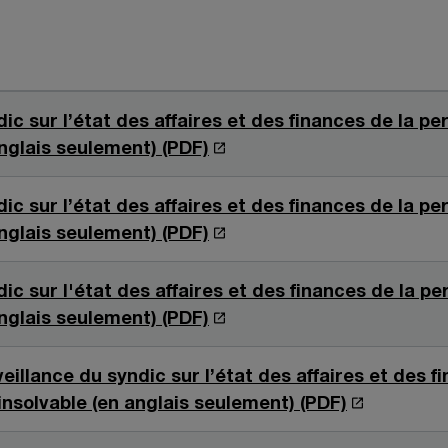
ic sur l’état des affaires et des finances de la p
S
anglais seulement) (PDF)
’
o
ic sur l’état des affaires et des finances de la p
u
S
anglais seulement) (PDF)
v
’
r
o
ic sur l'état des affaires et des finances de la p
e
u
S
anglais seulement) (PDF)
d
v
’
a
r
o
eillance du syndic sur l’état des affaires et des f
n
e
u
S
insolvable (en anglais seulement) (PDF)
s
d
v
’
u
a