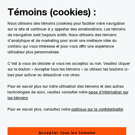
Skip
Skip
Témoins (cookies) :
to
to
content
footer
Nous utilisons des témoins (cookies) pour faciliter votre navigation
PwC Canada
Services
Mandats d'insolvabilité en cours
sur le site et continuer à y apporter des améliorations. Les témoins
de navigation sont toujours actifs. Nous utilisons des témoins
d'analytique et de marketing pour avoir une meilleure idée du
Processus de sollicitation
contenu qui vous intéresse et pour vous offrir une expérience
utilisateur plus personnalisée.
d’offres de vente et
C'est à vous de décider si vous les acceptez ou non. Veuillez cliquer
sur le bouton « Accepter tous les témoins » ou utilisez les boutons ci-
d’investissement
bas pour activer ou désactiver vos choix.
Pour en savoir plus sur notre utilisation des témoins et des autres
technologies de suivi, veuillez consulter notre
page d'information sur
les témoins
.
Pour en savoir plus, consultez notre
politique sur la confidentialité
.
This page is for information purposes only and
Accepter tous les témoins
you should consult your professional adviser if