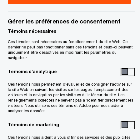
you have any questions or are uncertain as to
your rights or obligations.
Gérer les préférences de consentement
Témoins nécessaires
SISP général
Ces témoins sont nécessaires au fonctionnement du site Web. Ce
dernier ne peut pas fonctionner sans ces témoins et ceux-ci peuvent
Title
Date
uniquement être désactivés en modifiant les paramètres du
navigateur.
Requête pour l'émission d'une
2023-
Témoins d’analytique
ordonnance d'approbation du SISP (en
03-10
Ces témoins nous permettent d’évaluer et de consigner l’activité sur
S
anglais seulement) (PDF)
le site Web en suivant les visites sur les pages, l’emplacement des
’
visiteurs et la navigation par les visiteurs à l’intérieur du site. Les
o
renseignements collectés ne servent pas à ’identifier directement les
Jugement autorisant un processus de
2023-
visiteurs. Nous utilisons ces témoins et Adobe pour nous aider à
u
sollicitation d’investissement et de
03-24
analyser les données.
v
S
vente (PDF)
r
Témoins de marketing
’
e
o
Sommaire de l'opportunité
2023-
Ces témoins nous aident à vous offrir des services et des publicités