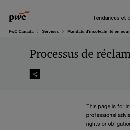
Skip
Skip
to
to
Tendances et p
content
footer
PwC Canada
Services
Mandats d'insolvabilité en cou
Processus de récla
This page is for 
professional advis
rights or obligatio