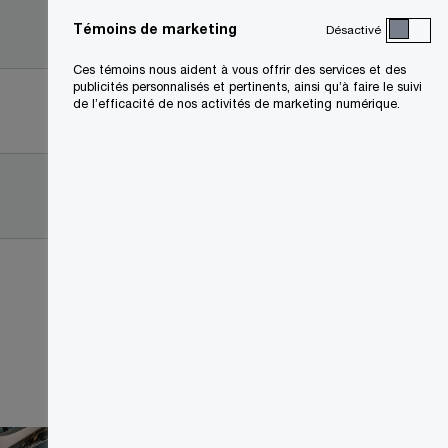
2023-05-
s
Témoins de marketing
Désactivé
03
u
Ces témoins nous aident à vous offrir des services et des
n
publicités personnalisés et pertinents, ainsi qu’à faire le suivi
2023-05-
de l’efficacité de nos activités de marketing numérique.
e
03
n
o
2023-05-
u
03
v
e
l
l
e
f
e
n
ê