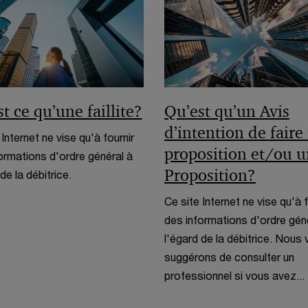
s
e
l
v
n
u
n
e
e
o
n
ê
f
l
u
e
t
e
l
v
n
r
n
e
e
o
e
ê
f
t ce qu’une faillite?
Qu’est qu’un Avis
l
u
t
e
l
d’intention de faire
v
 Internet ne vise qu'à fournir
r
n
e
e
proposition et/ou 
ormations d'ordre général à
e
ê
f
l
Proposition?
de la débitrice.
t
e
l
r
Ce site Internet ne vise qu'à f
n
e
e
des informations d'ordre gén
ê
f
l'égard de la débitrice. Nous
t
e
suggérons de consulter un
r
n
professionnel si vous avez...
e
ê
t