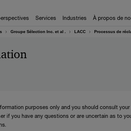
erspectives
Services
Industries
À propos de no
rs
Groupe Sélection Inc. et al .
LACC
Processus de récl
mation
information purposes only and you should consult your
er if you have any questions or are uncertain as to yo
ns.