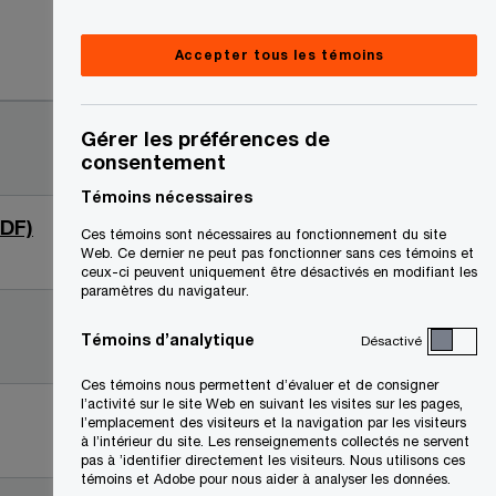
Accepter tous les témoins
Date
2023-05-
Gérer les préférences de
consentement
03
Témoins nécessaires
S
PDF)
2023-04-
Ces témoins sont nécessaires au fonctionnement du site
’
Web. Ce dernier ne peut pas fonctionner sans ces témoins et
26
ceux-ci peuvent uniquement être désactivés en modifiant les
o
paramètres du navigateur.
u
2023-04-
Témoins d’analytique
Désactivé
v
28
r
Ces témoins nous permettent d’évaluer et de consigner
e
l’activité sur le site Web en suivant les visites sur les pages,
2023-05-
l’emplacement des visiteurs et la navigation par les visiteurs
d
à l’intérieur du site. Les renseignements collectés ne servent
03
pas à ’identifier directement les visiteurs. Nous utilisons ces
a
témoins et Adobe pour nous aider à analyser les données.
n