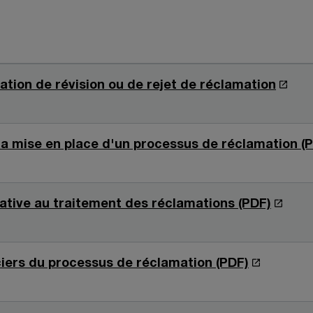
S
ation de révision ou de rejet de réclamation
’
o
u
a mise en place d'un processus de réclamation (
v
r
e
S
ative au traitement des réclamations (PDF)
d
’
a
o
n
u
S
iers du processus de réclamation (PDF)
s
v
’
u
r
o
n