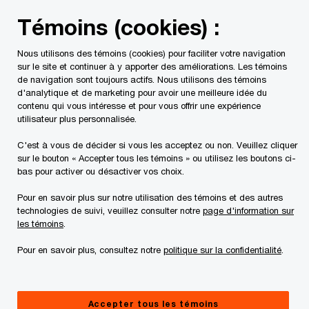
Skip
Skip
Témoins (cookies) :
to
to
content
footer
Nous utilisons des témoins (cookies) pour faciliter votre navigation
PwC Canada
Services
Mandats d'insolvabilité en cours
sur le site et continuer à y apporter des améliorations. Les témoins
de navigation sont toujours actifs. Nous utilisons des témoins
d'analytique et de marketing pour avoir une meilleure idée du
Rapports du séquestre
contenu qui vous intéresse et pour vous offrir une expérience
utilisateur plus personnalisée.
C'est à vous de décider si vous les acceptez ou non. Veuillez cliquer
sur le bouton « Accepter tous les témoins » ou utilisez les boutons ci-
bas pour activer ou désactiver vos choix.
Pour en savoir plus sur notre utilisation des témoins et des autres
technologies de suivi, veuillez consulter notre
page d'information sur
Ce site Internet ne vise qu'à fournir des
les témoins
.
informations d'ordre général à l'égard de la
Pour en savoir plus, consultez notre
politique sur la confidentialité
.
débitrice. Nous vous suggérons de consulter un
professionnel si vous avez des questions ou êtes
incertains à l'égard de vos droits et obligations.
Accepter tous les témoins