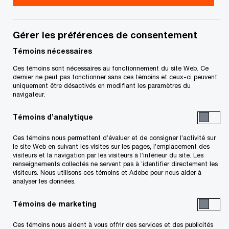
Title
Date
Gérer les préférences de consentement
Témoins nécessaires
Rapport pré-nomination amendé
2025-11-
S
(PDF)
05
Ces témoins sont nécessaires au fonctionnement du site Web. Ce
’
dernier ne peut pas fonctionner sans ces témoins et ceux-ci peuvent
uniquement être désactivés en modifiant les paramètres du
o
Pour télécharger un fichier PDF, appuyez sur le bouton droit
navigateur.
u
de la souris et glissez celle-ci jusqu’au lien ci-dessus, puis
v
Témoins d’analytique
sélectionnez « save link » ou « save target as ». Pour le
r
Ces témoins nous permettent d’évaluer et de consigner l’activité sur
e
visualiser, cliquez sur le lien à l’aide du bouton gauche de la
le site Web en suivant les visites sur les pages, l’emplacement des
d
visiteurs et la navigation par les visiteurs à l’intérieur du site. Les
souris.
renseignements collectés ne servent pas à ’identifier directement les
a
visiteurs. Nous utilisons ces témoins et Adobe pour nous aider à
n
analyser les données.
s
Related Content
Témoins de marketing
u
n
Ces témoins nous aident à vous offrir des services et des publicités