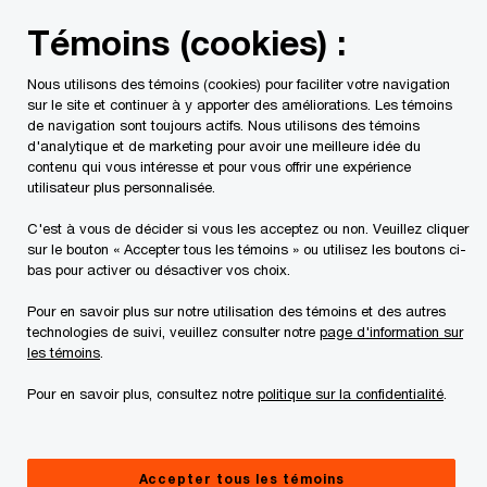
Skip
Skip
Témoins (cookies) :
to
to
content
footer
Nous utilisons des témoins (cookies) pour faciliter votre navigation
PwC Canada
Services
Mandats d'insolvabilité en cours
sur le site et continuer à y apporter des améliorations. Les témoins
de navigation sont toujours actifs. Nous utilisons des témoins
d'analytique et de marketing pour avoir une meilleure idée du
Processus de
contenu qui vous intéresse et pour vous offrir une expérience
utilisateur plus personnalisée.
réclamation
C'est à vous de décider si vous les acceptez ou non. Veuillez cliquer
sur le bouton « Accepter tous les témoins » ou utilisez les boutons ci-
bas pour activer ou désactiver vos choix.
Pour en savoir plus sur notre utilisation des témoins et des autres
technologies de suivi, veuillez consulter notre
page d'information sur
les témoins
.
Ce site Internet ne vise qu'à fournir des
Pour en savoir plus, consultez notre
politique sur la confidentialité
.
informations d'ordre général à l'égard de la
débitrice. Nous vous suggérons de consulter un
Accepter tous les témoins