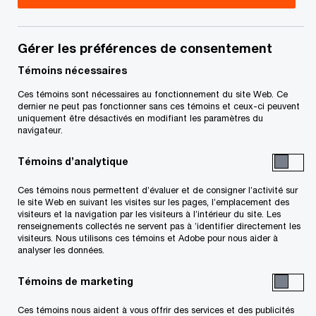
professionnel si vous avez des questions ou êtes
incertains à l'égard de vos droits et obligations.
Gérer les préférences de consentement
Title
Date
Témoins nécessaires
Ces témoins sont nécessaires au fonctionnement du site Web. Ce
S
dernier ne peut pas fonctionner sans ces témoins et ceux-ci peuvent
Trousse de réclamation (PDF)
2026-07-06
uniquement être désactivés en modifiant les paramètres du
’
navigateur.
o
Pour télécharger un fichier PDF, appuyez sur le bouton droit
u
Témoins d’analytique
de la souris et glissez celle-ci jusqu’au lien ci-dessus, puis
v
Ces témoins nous permettent d’évaluer et de consigner l’activité sur
sélectionnez « save link » ou « save target as ». Pour le
r
le site Web en suivant les visites sur les pages, l’emplacement des
e
visualiser, cliquez sur le lien à l’aide du bouton gauche de la
visiteurs et la navigation par les visiteurs à l’intérieur du site. Les
renseignements collectés ne servent pas à ’identifier directement les
d
souris.
visiteurs. Nous utilisons ces témoins et Adobe pour nous aider à
a
analyser les données.
n
Témoins de marketing
s
Related Content
u
Ces témoins nous aident à vous offrir des services et des publicités