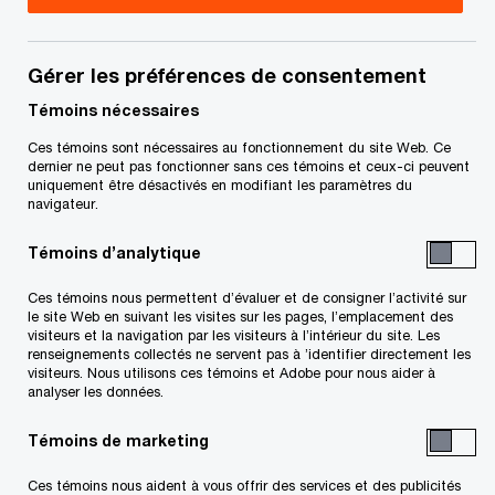
professionnel si vous avez des questions ou êtes
incertains à l'égard de vos droits et obligations.
Gérer les préférences de consentement
Title
Date
Témoins nécessaires
Ces témoins sont nécessaires au fonctionnement du site Web. Ce
dernier ne peut pas fonctionner sans ces témoins et ceux-ci peuvent
Avis et déclaration du séquestre
2025-06-
uniquement être désactivés en modifiant les paramètres du
S
(PDF)
04
navigateur.
’
o
Témoins d’analytique
Pour télécharger un fichier PDF, appuyez sur le bouton droit de
u
Ces témoins nous permettent d’évaluer et de consigner l’activité sur
v
la souris et glissez celle-ci jusqu’au lien ci-dessus, puis
le site Web en suivant les visites sur les pages, l’emplacement des
r
visiteurs et la navigation par les visiteurs à l’intérieur du site. Les
sélectionnez « save link » ou « save target as ». Pour le
renseignements collectés ne servent pas à ’identifier directement les
e
visiteurs. Nous utilisons ces témoins et Adobe pour nous aider à
visualiser, cliquez sur le lien à l’aide du bouton gauche de la
d
analyser les données.
souris.
a
Témoins de marketing
n
s
Ces témoins nous aident à vous offrir des services et des publicités