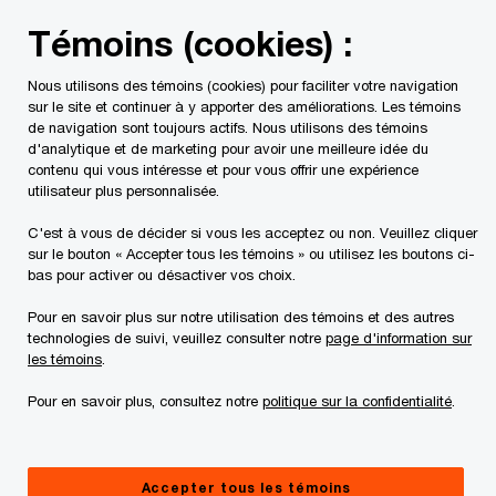
Skip
Skip
Témoins (cookies) :
to
to
content
footer
Nous utilisons des témoins (cookies) pour faciliter votre navigation
PwC Canada
Services
Mandats d'insolvabilité en cours
sur le site et continuer à y apporter des améliorations. Les témoins
de navigation sont toujours actifs. Nous utilisons des témoins
d'analytique et de marketing pour avoir une meilleure idée du
Communications aux
contenu qui vous intéresse et pour vous offrir une expérience
utilisateur plus personnalisée.
créanciers
C'est à vous de décider si vous les acceptez ou non. Veuillez cliquer
sur le bouton « Accepter tous les témoins » ou utilisez les boutons ci-
bas pour activer ou désactiver vos choix.
Pour en savoir plus sur notre utilisation des témoins et des autres
technologies de suivi, veuillez consulter notre
page d'information sur
les témoins
.
Ce site Internet ne vise qu'à fournir des
Pour en savoir plus, consultez notre
politique sur la confidentialité
.
informations d'ordre général à l'égard de la
débitrice. Nous vous suggérons de consulter un
Accepter tous les témoins